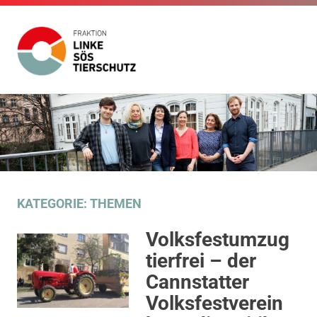
Fraktion
Die
Website
Linke
Zum
der
Inhalt
Fraktion
SÖS
Die
springen
Linke
SÖS
Tierschutz
Tierschutz
im
KATEGORIE:
THEMEN
Gemeinderat
Stuttgart
Volksfestumzug
tierfrei – der
Cannstatter
Volksfestverein