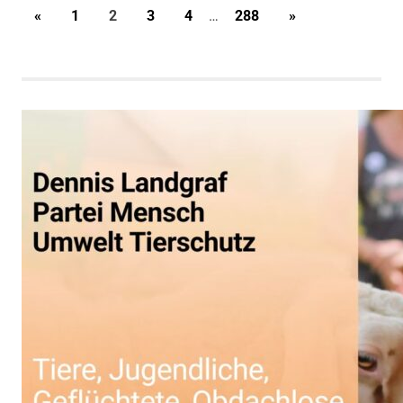
Seitennummerierung
VORHERIGE
NÄCHSTE
«
1
2
3
4
…
288
»
BEITRÄGE
BEITRÄGE
der
Beiträge