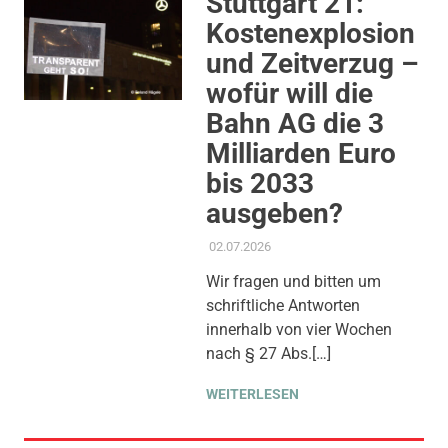
Stuttgart 21:
Kostenexplosion
und Zeitverzug –
wofür will die
Bahn AG die 3
Milliarden Euro
bis 2033
ausgeben?
02.07.2026
ADMIN
AKTUELLES
,
ALLGEMEIN
,
ANTRAG / ANFRAGE
,
Wir fragen und bitten um
GEMEINDERAT
,
PROJEKT S 21
,
schriftliche Antworten
THEMEN
innerhalb von vier Wochen
nach § 27 Abs.[…]
WEITERLESEN