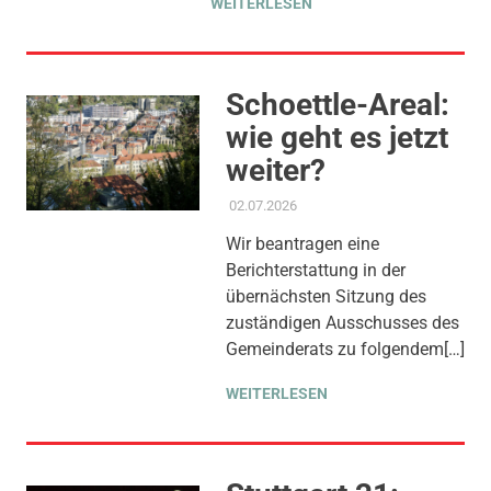
WEITERLESEN
Schoettle-Areal:
wie geht es jetzt
weiter?
02.07.2026
ADMIN
AKTUELLES
,
ANTRAG /
ANFRAGE
,
GEMEINDERAT
,
Wir beantragen eine
SOZIALE SICHERUNG &
Berichterstattung in der
TEILHABE
,
STADTENTWICKLUNG
,
übernächsten Sitzung des
THEMEN
,
WOHNEN
zuständigen Ausschusses des
Gemeinderats zu folgendem[…]
WEITERLESEN