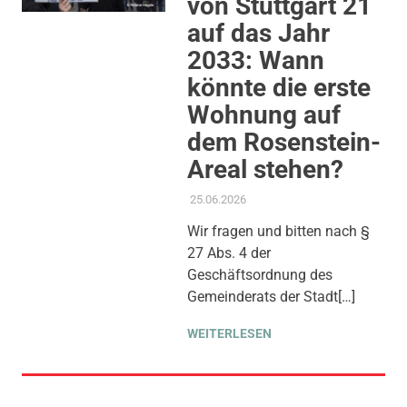
von Stuttgart 21
auf das Jahr
2033: Wann
könnte die erste
Wohnung auf
dem Rosenstein-
Areal stehen?
25.06.2026
ADMIN
AKTUELLES
,
ANTRAG /
ANFRAGE
,
GEMEINDERAT
,
Wir fragen und bitten nach §
PROJEKT S 21
,
THEMEN
27 Abs. 4 der
Geschäftsordnung des
Gemeinderats der Stadt[…]
WEITERLESEN