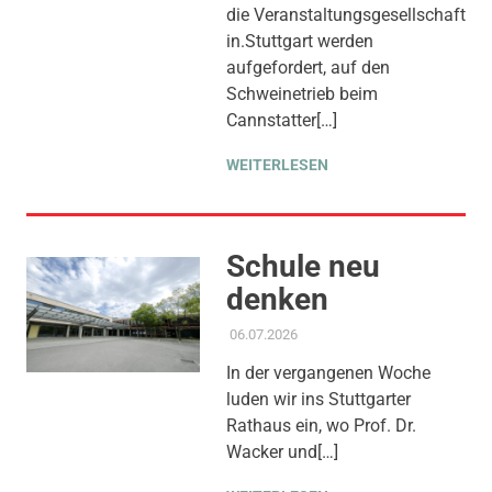
die Veranstaltungsgesellschaft
in.Stuttgart werden
aufgefordert, auf den
Schweinetrieb beim
Cannstatter[…]
WEITERLESEN
Schule neu
denken
06.07.2026
ADMIN
AKTUELLES
,
AMTSBLATT-
BEITRAG
,
KINDER JUGEND
In der vergangenen Woche
BILDUNG
,
THEMEN
luden wir ins Stuttgarter
Rathaus ein, wo Prof. Dr.
Wacker und[…]