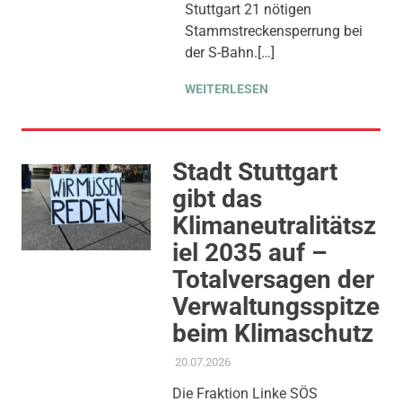
Stuttgart 21 nötigen
Stammstreckensperrung bei
der S-Bahn.[…]
WEITERLESEN
Stadt Stuttgart
gibt das
Klimaneutralitätsz
iel 2035 auf –
Totalversagen der
Verwaltungsspitze
beim Klimaschutz
20.07.2026
ADMIN
AKTUELLES
,
KOMMUNALE
FINANZEN
,
PRESSE
,
Die Fraktion Linke SÖS
PRESSEMITTEILUNG
,
THEMEN
,