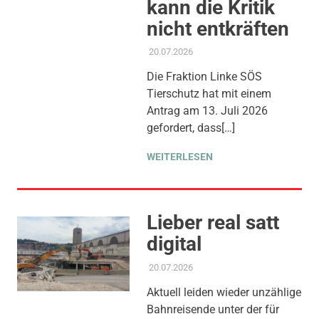
kann die Kritik
nicht entkräften
20.07.2026
ADMIN
AKTUELLES
,
PRESSE
,
PRESSEMITTEILUNG
,
Die Fraktion Linke SÖS
THEMEN
,
TIERSCHUTZ
Tierschutz hat mit einem
Antrag am 13. Juli 2026
gefordert, dass[…]
WEITERLESEN
Lieber real satt
digital
20.07.2026
ADMIN
AKTUELLES
,
AMTSBLATT-
BEITRAG
,
PROJEKT S 21
,
Aktuell leiden wieder unzählige
THEMEN
Bahnreisende unter der für