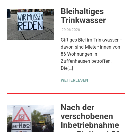
Bleihaltiges
Trinkwasser
29.06.2026
ADMIN
AKTUELLES
,
ALLGEMEIN
,
AMTSBLATT-BEITRAG
,
Giftiges Blei im Trinkwasser –
WOHNEN
davon sind Mieter*innen von
86 Wohnungen in
Zuffenhausen betroffen.
Die[…]
WEITERLESEN
Nach der
verschobenen
Inbetriebnahme