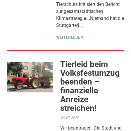
Tierschutz kritisiert den Bericht
UMWELT, KLIMA & ENERGIE
zur gesamtstädtischen
Klimastrategie. „Niemand hat die
Stuttgarter[…]
WEITERLESEN
Tierleid beim
Volksfestumzug
beenden –
finanzielle
Anreize
streichen!
09.07.2026
ADMIN
AKTUELLES
,
ANTRAG /
ANFRAGE
,
GEMEINDERAT
,
Wir beantragen, Die Stadt und
THEMEN
,
TIERSCHUTZ