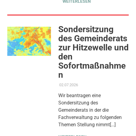
WEITERLESEN
Sondersitzung
des Gemeinderats
zur Hitzewelle und
den
Sofortmaßnahme
n
02.07.2026
ADMIN
AKTUELLES
,
ALLGEMEIN
,
ANTRAG / ANFRAGE
,
Wir beantragen eine
GESUNDHEIT UND PFLEGE
,
Sondersitzung des
SOZIALE SICHERUNG &
TEILHABE
,
UMWELT, KLIMA &
Gemeinderats in der die
ENERGIE
Fachverwaltung zu folgenden
Themen Stellung nimmt[…]