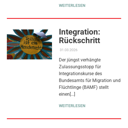
WEITERLESEN
Integration:
Rückschritt
31.03.2026
ADMIN
AKTUELLES
,
AMTSBLATT-
BEITRAG
,
GLEICHSTELLUNG
Der jüngst verhängte
UND VIELFALT
,
KINDER
Zulassungsstopp für
JUGEND BILDUNG
,
SOZIALE
SICHERUNG & TEILHABE
,
Integrationskurse des
THEMEN
,
WIRTSCHAFT &
Bundesamts für Migration und
ARBEIT
Flüchtlinge (BAMF) stellt
einen[…]
WEITERLESEN