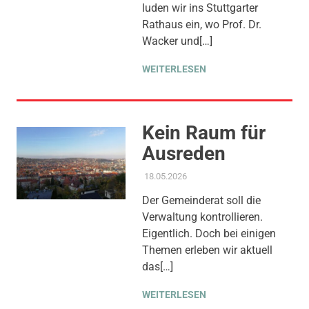
luden wir ins Stuttgarter
Rathaus ein, wo Prof. Dr.
Wacker und[…]
WEITERLESEN
Kein Raum für
Ausreden
18.05.2026
ADMIN
AKTUELLES
,
AMTSBLATT-
BEITRAG
,
KINDER JUGEND
Der Gemeinderat soll die
BILDUNG
,
KOMMUNALE
Verwaltung kontrollieren.
FINANZEN
,
SOZIALE
SICHERUNG & TEILHABE
,
Eigentlich. Doch bei einigen
THEMEN
Themen erleben wir aktuell
das[…]
WEITERLESEN