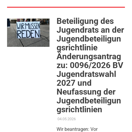
Beteiligung des
Jugendrats an der
Jugendbeteiligun
gsrichtlinie
Änderungsantrag
zu: 0096/2026 BV
Jugendratswahl
2027 und
Neufassung der
Jugendbeteiligun
gsrichtlinien
04.05.2026
ADMIN
AKTUELLES
,
ANTRAG /
ANFRAGE
,
GEMEINDERAT
,
Wir beantragen: Vor
KINDER JUGEND BILDUNG
,