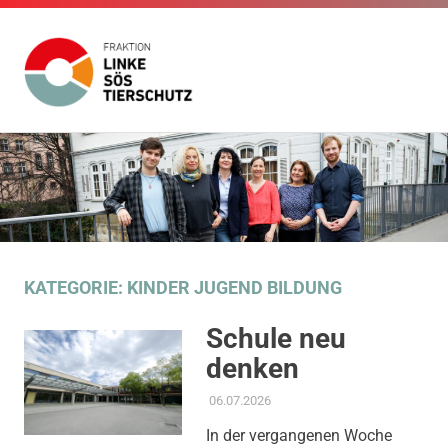
Fraktion
Die
Website
Linke
Zum
der
Inhalt
Fraktion
SÖS
Die
springen
Linke
SÖS
Tierschutz
Tierschutz
im
KATEGORIE:
KINDER JUGEND BILDUNG
Gemeinderat
Stuttgart
Schule neu
denken
06.07.2026
ADMIN
AKTUELLES
,
AMTSBLATT-
BEITRAG
,
KINDER JUGEND
In der vergangenen Woche
BILDUNG
,
THEMEN