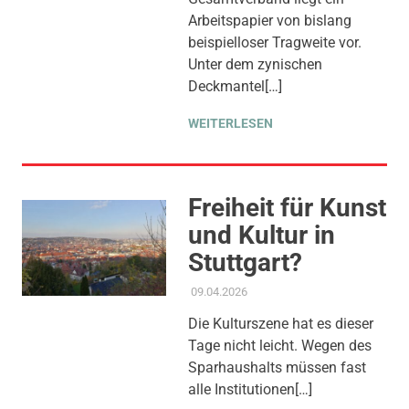
FINANZEN
,
PRESSE
,
Arbeitspapier von bislang
PRESSEMITTEILUNG
,
beispielloser Tragweite vor.
SOZIALE SICHERUNG &
Unter dem zynischen
TEILHABE
,
THEMEN
Deckmantel[…]
WEITERLESEN
Freiheit für Kunst
und Kultur in
Stuttgart?
09.04.2026
ADMIN
AKTUELLES
,
AMTSBLATT-
BEITRAG
,
GLEICHSTELLUNG
Die Kulturszene hat es dieser
UND VIELFALT
,
KINDER
Tage nicht leicht. Wegen des
JUGEND BILDUNG
,
THEMEN
Sparhaushalts müssen fast
alle Institutionen[…]