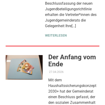
Beschlussfassung der neuen
THEMEN
,
TRANSPARENZ &
BETEILIGUNG
Jugendbeteiligungsrichtlinie
erhalten die Vertreter*innen des
Jugendgemeinderats die
Gelegenheit Ihre[…]
WEITERLESEN
Der Anfang vom
Ende
27.04.2026
ADMIN
AKTUELLES
,
AMTSBLATT-
BEITRAG
,
GESUNDHEIT UND
Mit dem
PFLEGE
,
GLEICHSTELLUNG
Haushaltssicherungskonzept
UND VIELFALT
,
KINDER
JUGEND BILDUNG
,
2030+ hat der Gemeinderat
KOMMUNALE FINANZEN
,
einen Beschluss gefasst, der
KULTUR
,
SOZIALE SICHERUNG
den sozialen Zusammenhalt
& TEILHABE
,
STADT ALS