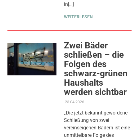
ARBEITGEBERIN
,
THEMEN
,
in[…]
WIRTSCHAFT & ARBEIT
WEITERLESEN
Zwei Bäder
schließen – die
Folgen des
schwarz-grünen
Haushalts
werden sichtbar
23.04.2026
ADMIN
AKTUELLES
,
GESUNDHEIT
UND PFLEGE
,
KINDER JUGEND
„Die jetzt bekannt gewordene
BILDUNG
,
KOMMUNALE
Schließung von zwei
FINANZEN
,
PRESSE
,
PRESSEMITTEILUNG
,
vereinseigenen Bädern ist eine
SOZIALE SICHERUNG &
unmittelbare Folge des
TEILHABE
,
THEMEN