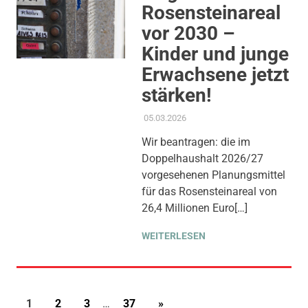
Rosensteinareal
vor 2030 –
Kinder und junge
Erwachsene jetzt
stärken!
05.03.2026
ADMIN
AKTUELLES
,
ALLGEMEIN
,
ANTRAG / ANFRAGE
,
KINDER
Wir beantragen: die im
JUGEND BILDUNG
,
THEMEN
,
Doppelhaushalt 2026/27
WOHNEN
vorgesehenen Planungsmittel
für das Rosensteinareal von
26,4 Millionen Euro[…]
WEITERLESEN
Seitennummerierung
NÄCHSTE
1
2
3
…
37
»