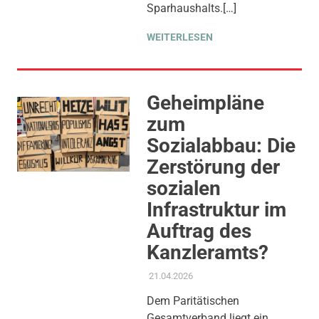
Sparhaushalts.[…]
WEITERLESEN
Geheimpläne
zum
Sozialabbau: Die
Zerstörung der
sozialen
Infrastruktur im
Auftrag des
Kanzleramts?
21.04.2026
ADMIN
AKTUELLES
,
ALLGEMEIN
,
GLEICHSTELLUNG UND
Dem Paritätischen
VIELFALT
,
KINDER JUGEND
Gesamtverband liegt ein
BILDUNG
,
KOMMUNALE