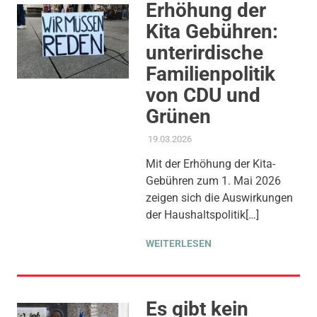
Erhöhung der
Kita Gebühren:
unterirdische
Familienpolitik
von CDU und
Grünen
19.03.2026
ADMIN
AKTUELLES
,
KINDER JUGEND
BILDUNG
,
KOMMUNALE
Mit der Erhöhung der Kita-
FINANZEN
,
PRESSE
,
Gebühren zum 1. Mai 2026
PRESSEMITTEILUNG
,
THEMEN
zeigen sich die Auswirkungen
der Haushaltspolitik[…]
WEITERLESEN
Es gibt kein