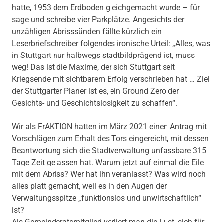
hatte, 1953 dem Erdboden gleichgemacht wurde – für
sage und schreibe vier Parkplätze. Angesichts der
unzähligen Abrisssünden fällte kürzlich ein
Leserbriefschreiber folgendes ironische Urteil: „Alles, was
in Stuttgart nur halbwegs stadtbildprägend ist, muss
weg! Das ist die Maxime, der sich Stuttgart seit
Kriegsende mit sichtbarem Erfolg verschrieben hat … Ziel
der Stuttgarter Planer ist es, ein Ground Zero der
Gesichts- und Geschichtslosigkeit zu schaffen“.
Wir als FrAKTION hatten im März 2021 einen Antrag mit
Vorschlägen zum Erhalt des Tors eingereicht, mit dessen
Beantwortung sich die Stadtverwaltung unfassbare 315
Tage Zeit gelassen hat. Warum jetzt auf einmal die Eile
mit dem Abriss? Wer hat ihn veranlasst? Was wird noch
alles platt gemacht, weil es in den Augen der
Verwaltungsspitze „funktionslos und unwirtschaftlich“
ist?
Als Gemeinderatsmitglied verliert man die Lust, sich für