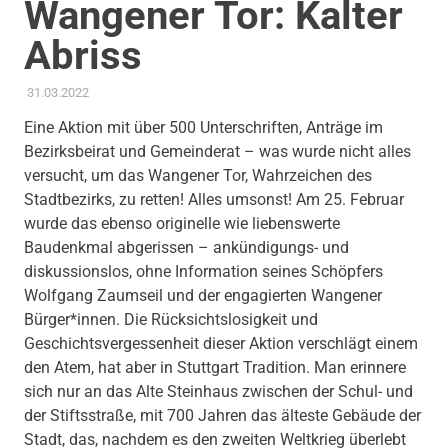
Wangener Tor: Kalter
Abriss
31.03.2022
ADMIN
AKTUELLES
,
AMTSBLATT-BEITRAG
,
KULTUR
,
STADTENTWICKLUNG
,
THEMEN
,
TRANSPARENZ &
Eine Aktion mit über 500 Unterschriften, Anträge im
BETEILIGUNG
Bezirksbeirat und Gemeinderat – was wurde nicht alles
versucht, um das Wangener Tor, Wahrzeichen des
Stadtbezirks, zu retten! Alles umsonst! Am 25. Februar
wurde das ebenso originelle wie liebenswerte
Baudenkmal abgerissen – ankündigungs- und
diskussionslos, ohne Information seines Schöpfers
Wolfgang Zaumseil und der engagierten Wangener
Bürger*innen. Die Rücksichtslosigkeit und
Geschichtsvergessenheit dieser Aktion verschlägt einem
den Atem, hat aber in Stuttgart Tradition. Man erinnere
sich nur an das Alte Steinhaus zwischen der Schul- und
der Stiftsstraße, mit 700 Jahren das älteste Gebäude der
Stadt, das, nachdem es den zweiten Weltkrieg überlebt