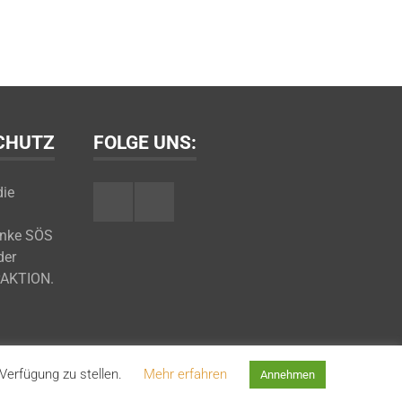
SCHUTZ
FOLGE UNS:
die
Facebook
Youtube
inke SÖS
der
rAKTION.
Verfügung zu stellen.
Mehr erfahren
Annehmen