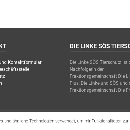
KT
DIE LINKE SÖS TIER
 und Kontaktformular
Die Linke SÖS Tierschutz ist 
geschäftsstelle
Nachfolgerin der
utz
Fraktionsgemeinschaft Die L
m
Plus, Die Linke und SÖS und 
Fraktionsgemeinschaft Die F
s und ähnliche Technologien verwendet, um mir Funktionalitäten zur 