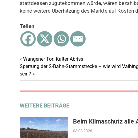
stattdessen zugutekommen würde, wären bezahlb
keine weitere Überhitzung des Markte auf Kosten d
Teilen
Vorheriger
Wangener Tor: Kalter Abriss
Beitragsnavigation
Nächster
Beitrag:
Sperrung der S-Bahn-Stammstrecke – wie wird Vaihin
Beitrag:
sein?
WEITERE BEITRÄGE
Beim Klimaschutz alle 
03.08.2026