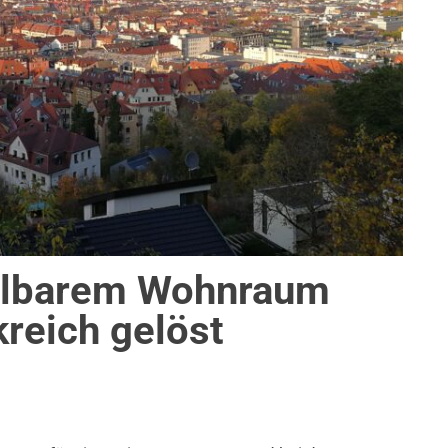
ahlbarem Wohnraum
kreich gelöst
DTENTWICKLUNG
,
THEMEN
,
WOHNEN