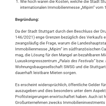
Wie hoch waren die Kosten, welche die Stadt Stu
internationalen Immobilienmesse „Mipim“ vom 1
Begründung:
Da der Stadt Stuttgart durch den Beschluss der D
146/2021) enge Grenzen bezüglich des Verkaufs eig
zwangsläufig die Frage, warum die Landeshauptstadt
Immobilienmesse „Mipim“ im südfranzösischen Cann
mag, die Lösung für den Mangel an bezahlbaren Mi
Luxuskongresszentrum „
Palais des Festivals
“ bzw.
Wohnungsbaugesellschaft SWSG und die Stuttgarter
dauerhaft leistbare Mieten sorgen.
Es erscheint widersprüchlich, öffentliche Gelder f
auszugeben und dies besonders unter dem Aspekt,
Profitsteigerungen erwirtschaftet haben. Auch ist 
Großunternehmen zwecks Immobilieninvestments u