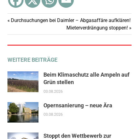
Vorheriger
Durchsuchungen bei Daimler – Abgasaffäre aufklären!
Beitragsnavigation
Beitrag:
Nächster
Mieterverdrängung stoppen!
Beitrag:
WEITERE BEITRÄGE
Beim Klimaschutz alle Ampeln auf
Grün stellen
03.08.2026
Opernsanierung – neue Ära
03.08.2026
Stoppt den Wettbewerb zur