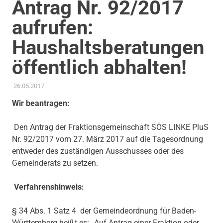
Antrag Nr. 92/2017
aufrufen:
Haushaltsberatungen
öffentlich abhalten!
26.05.2017
ADMIN
AKTUELLES
,
ANTRAG / ANFRAGE
,
GEMEINDERAT
,
THEMEN
,
TRANSPARENZ & BETEILIGUNG
Wir beantragen:
Den Antrag der Fraktionsgemeinschaft SÖS LINKE PluS
Nr. 92/2017 vom 27. März 2017 auf die Tagesordnung
entweder des zuständigen Ausschusses oder des
Gemeinderats zu setzen.
Verfahrenshinweis:
§ 34 Abs. 1 Satz 4 der Gemeindeordnung für Baden-
Württemberg heißt es: „Auf Antrag einer Fraktion oder