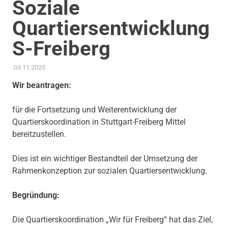
Soziale
Quartiersentwicklung
S-Freiberg
03.11.2025
ADMIN
AKTUELLES
,
ANTRAG / ANFRAGE
,
GEMEINDERAT
,
KOMMUNALE FINANZEN
,
SOZIALE SICHERUNG & TEILHABE
,
Wir beantragen:
STADTENTWICKLUNG
,
THEMEN
für die Fortsetzung und Weiterentwicklung der
Quartierskoordination in Stuttgart-Freiberg Mittel
bereitzustellen.
Dies ist ein wichtiger Bestandteil der Umsetzung der
Rahmenkonzeption zur sozialen Quartiersentwicklung.
Begründung:
Die Quartierskoordination „Wir für Freiberg“ hat das Ziel,