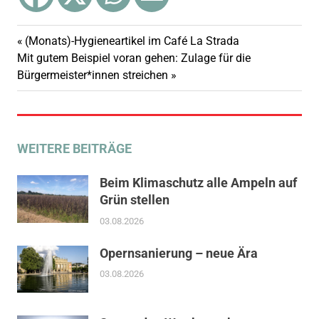
Vorheriger
(Monats)-Hygieneartikel im Café La Strada
Beitragsnavigation
Nächster
Beitrag:
Mit gutem Beispiel voran gehen: Zulage für die
Beitrag:
Bürgermeister*innen streichen
WEITERE BEITRÄGE
Beim Klimaschutz alle Ampeln auf
Grün stellen
03.08.2026
Opernsanierung – neue Ära
03.08.2026