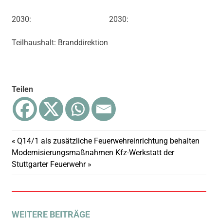
2030: 2030:
Teilhaushalt
: Branddirektion
Teilen
Vorheriger
Q14/1 als zusätzliche Feuerwehreinrichtung behalten
Beitragsnavigation
Nächster
Beitrag:
Modernisierungsmaßnahmen Kfz-Werkstatt der
Beitrag:
Stuttgarter Feuerwehr
WEITERE BEITRÄGE