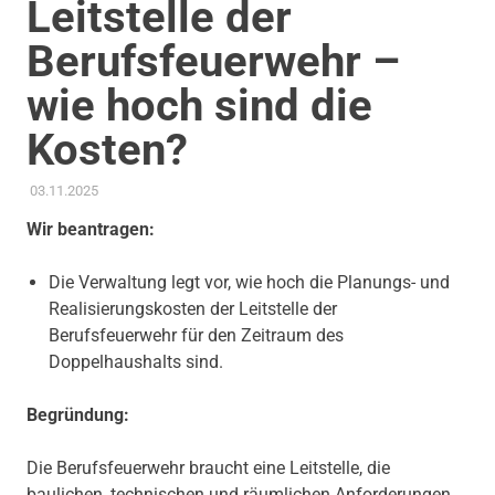
Leitstelle der
Berufsfeuerwehr –
wie hoch sind die
Kosten?
03.11.2025
ADMIN
AKTUELLES
,
ANTRAG / ANFRAGE
,
FEUERWEHR
,
GEMEINDERAT
,
KOMMUNALE FINANZEN
,
THEMEN
Wir beantragen:
Die Verwaltung legt vor, wie hoch die Planungs- und
Realisierungskosten der Leitstelle der
Berufsfeuerwehr für den Zeitraum des
Doppelhaushalts sind.
Begründung:
Die Berufsfeuerwehr braucht eine Leitstelle, die
baulichen, technischen und räumlichen Anforderungen