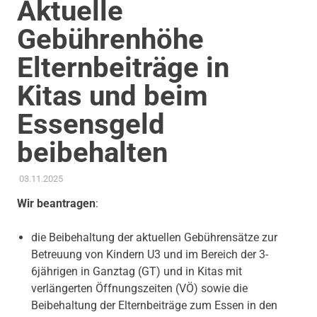
Aktuelle
Gebührenhöhe
Elternbeiträge in
Kitas und beim
Essensgeld
beibehalten
03.11.2025
ADMIN
AKTUELLES
,
ANTRAG / ANFRAGE
,
GEMEINDERAT
,
KINDER
JUGEND BILDUNG
,
KOMMUNALE FINANZEN
,
THEMEN
Wir beantragen
:
die Beibehaltung der aktuellen Gebührensätze zur
Betreuung von Kindern U3 und im Bereich der 3-
6jährigen in Ganztag (GT) und in Kitas mit
verlängerten Öffnungszeiten (VÖ) sowie die
Beibehaltung der Elternbeiträge zum Essen in den