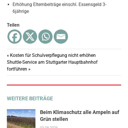
Erhöhung Elternbeiträge einschl. Essensgeld 3-
6jährige
Teilen
Vorheriger
Kosten für Schulverpflegung nicht erhöhen
Beitragsnavigation
Nächster
Beitrag:
Shuttle-Service am Stuttgarter Hauptbahnhof
Beitrag:
fortführen
WEITERE BEITRÄGE
Beim Klimaschutz alle Ampeln auf
Grün stellen
03.08.2026