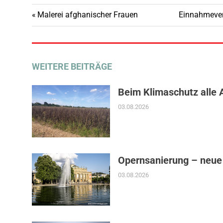
Vorheriger
Nächster
Malerei afghanischer Frauen
Einnahmeverb
Beitragsnavigation
Beitrag:
Beitrag:
WEITERE BEITRÄGE
Beim Klimaschutz alle 
03.08.2026
Opernsanierung – neue
03.08.2026