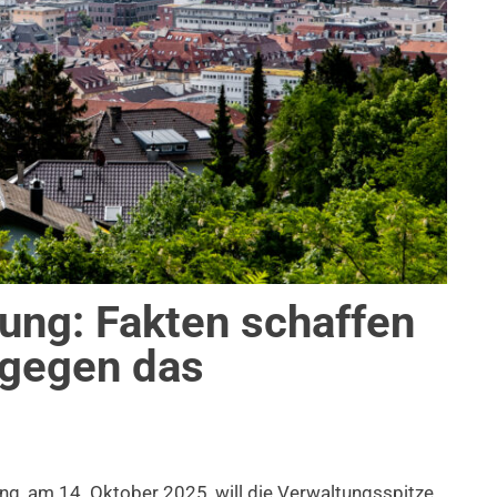
ung: Fakten schaffen
 gegen das
ITTEILUNG
,
PROJEKT S 21
,
THEMEN
,
TRANSPARENZ & BETEILIGUNG
,
UMWEL
g, am 14. Oktober 2025, will die Verwaltungsspitze