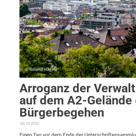
Arroganz der Verwalt
auf dem A2-Gelände
Bürgerbegehen
02.10.2025
ADMIN
AKTUELLES
,
MOBILITÄT & VERKEHR
,
PRESSE
,
PRESSEM
Einen Tag vor dem Ende der Unterschriftensammlun