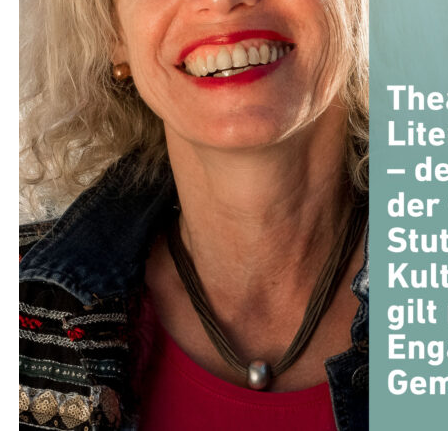
T, KLIMA & ENERGIE
,
WOHNEN