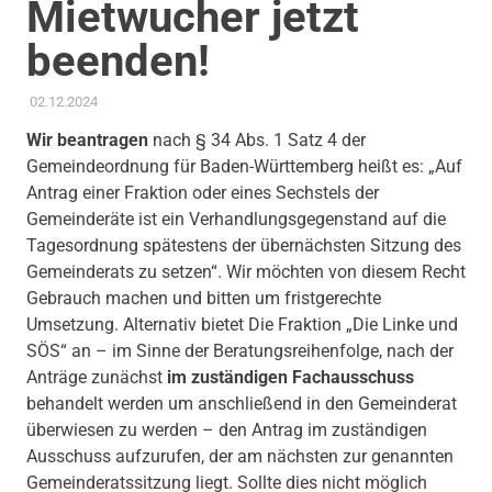
Mietwucher jetzt
beenden!
02.12.2024
ADMIN
AKTUELLES
,
AMTSBLATT-BEITRAG
,
KOMMUNALE FINANZEN
,
SOZIALE SICHERUNG & TEILHABE
,
THEMEN
,
WOHNEN
Wir beantragen
nach § 34 Abs. 1 Satz 4 der
Gemeindeordnung für Baden-Württemberg heißt es: „Auf
Antrag einer Fraktion oder eines Sechstels der
Gemeinderäte ist ein Verhandlungsgegenstand auf die
Tagesordnung spätestens der übernächsten Sitzung des
Gemeinderats zu setzen“. Wir möchten von diesem Recht
Gebrauch machen und bitten um fristgerechte
Umsetzung. Alternativ bietet Die Fraktion „Die Linke und
SÖS“ an – im Sinne der Beratungsreihenfolge, nach der
Anträge zunächst
im zuständigen Fachausschuss
behandelt werden um anschließend in den Gemeinderat
überwiesen zu werden – den Antrag im zuständigen
Ausschuss aufzurufen, der am nächsten zur genannten
Gemeinderatssitzung liegt. Sollte dies nicht möglich