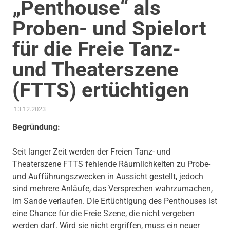
„Penthouse“ als
Proben- und Spielort
für die Freie Tanz-
und Theaterszene
(FTTS) ertüchtigen
13.12.2023
ADMIN
AKTUELLES
,
ANTRAG / ANFRAGE
,
GEMEINDERAT
,
KOMMUNALE FINANZEN
,
KULTUR
,
THEMEN
Begründung:
Seit langer Zeit werden der Freien Tanz- und
Theaterszene FTTS fehlende Räumlichkeiten zu Probe-
und Aufführungszwecken in Aussicht gestellt, jedoch
sind mehrere Anläufe, das Versprechen wahrzumachen,
im Sande verlaufen. Die Ertüchtigung des Penthouses ist
eine Chance für die Freie Szene, die nicht vergeben
werden darf. Wird sie nicht ergriffen, muss ein neuer