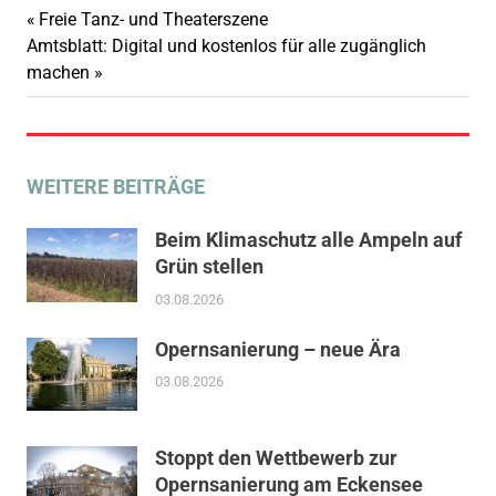
Vorheriger
Freie Tanz- und Theaterszene
Beitragsnavigation
Nächster
Beitrag:
Amtsblatt: Digital und kostenlos für alle zugänglich
Beitrag:
machen
WEITERE BEITRÄGE
Beim Klimaschutz alle Ampeln auf
Grün stellen
03.08.2026
Opernsanierung – neue Ära
03.08.2026
Stoppt den Wettbewerb zur
Opernsanierung am Eckensee