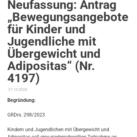
Neufassung: Antrag
„Bewegungsangebote
für Kinder und
Jugendliche mit
Übergewicht und
Adipositas“ (Nr.
4197)
27.10.2023
ADMIN
AKTUELLES
,
ANTRAG / ANFRAGE
,
GEMEINDERAT
,
GESUNDHEIT UND PFLEGE
,
KINDER JUGEND BILDUNG
,
Begründung:
KOMMUNALE FINANZEN
,
THEMEN
GRDrs. 298/2023
Kindern und Jugendlichen mit Übergewicht und
Adipositas soll eine niederschwellige Teilnahme an