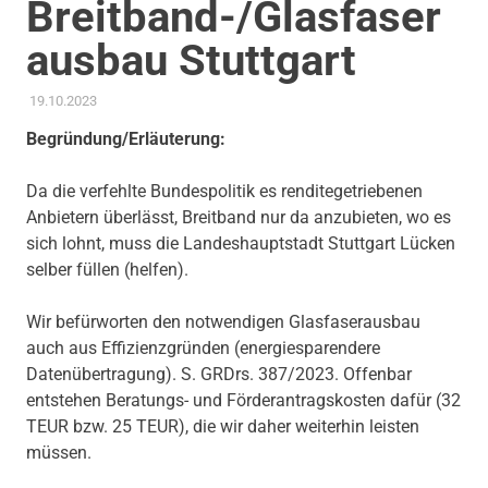
Breitband-/Glasfaser
ausbau Stuttgart
19.10.2023
ADMIN
AKTUELLES
,
ANTRAG / ANFRAGE
,
GEMEINDERAT
,
STADTENTWICKLUNG
,
THEMEN
,
TRANSPARENZ &
Begründung/Erläuterung:
BETEILIGUNG
Da die verfehlte Bundespolitik es renditegetriebenen
Anbietern überlässt, Breitband nur da anzubieten, wo es
sich lohnt, muss die Landeshauptstadt Stuttgart Lücken
selber füllen (helfen).
Wir befürworten den notwendigen Glasfaserausbau
auch aus Effizienzgründen (energiesparendere
Datenübertragung). S. GRDrs. 387/2023. Offenbar
entstehen Beratungs- und Förderantragskosten dafür (32
TEUR bzw. 25 TEUR), die wir daher weiterhin leisten
müssen.