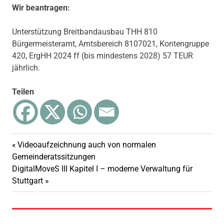
Wir beantragen:
Unterstützung Breitbandausbau THH 810
Bürgermeisteramt, Amtsbereich 8107021, Kontengruppe
420, ErgHH 2024 ff (bis mindestens 2028) 57 TEUR
jährlich.
Teilen
Vorheriger
Videoaufzeichnung auch von normalen
Beitragsnavigation
Beitrag:
Gemeinderatssitzungen
Nächster
DigitalMoveS III Kapitel I – moderne Verwaltung für
Beitrag:
Stuttgart