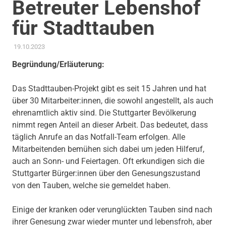
Betreuter Lebenshof
für Stadttauben
19.10.2023
ADMIN
AKTUELLES
,
ANTRAG / ANFRAGE
,
GEMEINDERAT
,
THEMEN
,
TIERSCHUTZ
Begründung/Erläuterung:
Das Stadttauben-Projekt gibt es seit 15 Jahren und hat
über 30 Mitarbeiter:innen, die sowohl angestellt, als auch
ehrenamtlich aktiv sind. Die Stuttgarter Bevölkerung
nimmt regen Anteil an dieser Arbeit. Das bedeutet, dass
täglich Anrufe an das Notfall-Team erfolgen. Alle
Mitarbeitenden bemühen sich dabei um jeden Hilferuf,
auch an Sonn- und Feiertagen. Oft erkundigen sich die
Stuttgarter Bürger:innen über den Genesungszustand
von den Tauben, welche sie gemeldet haben.
Einige der kranken oder verunglückten Tauben sind nach
ihrer Genesung zwar wieder munter und lebensfroh, aber