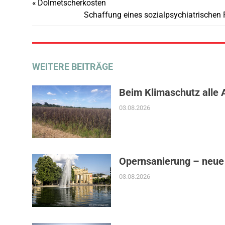
Vorheriger
Dolmetscherkosten
Beitragsnavigation
Beitrag:
Nächster
Schaffung eines sozialpsychiatrischen 
Beitrag:
WEITERE BEITRÄGE
Beim Klimaschutz alle 
03.08.2026
Opernsanierung – neue
03.08.2026