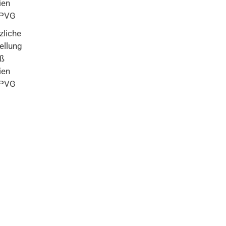
ien
LPVG
zliche
tellung
ß
ien
LPVG