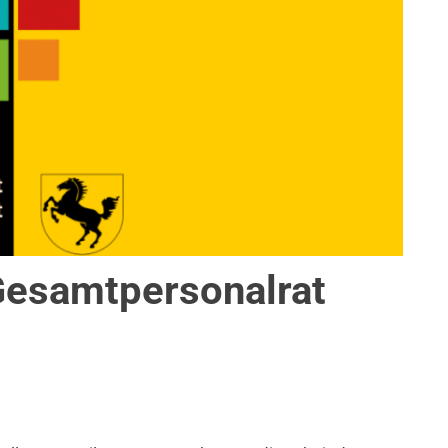
 Gesamtpersonalrat
MUNALE FINANZEN
,
STADT ALS ARBEITGEBERIN
,
THEMEN