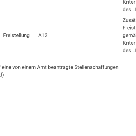
Kriter
des 
Zusät
Freis
Freistellung
A12
gemä
Kriter
des 
auf eine von einem Amt beantragte Stellenschaffungen
d)