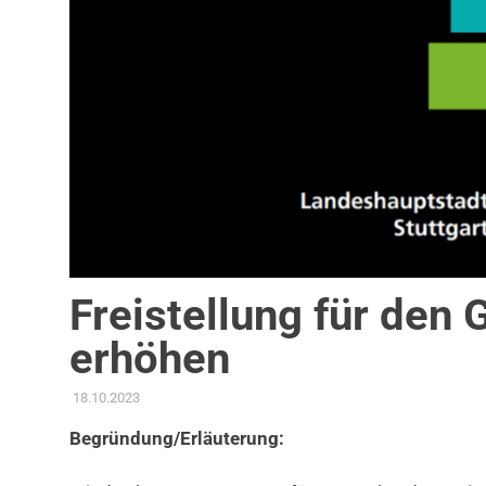
Freistellung für den
erhöhen
18.10.2023
ADMIN
AKTUELLES
,
ANTRAG / ANFRAGE
,
GEMEINDERAT
,
KOM
Begründung/Erläuterung: