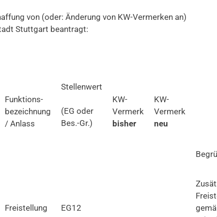
affung von (oder: Änderung von KW-Vermerken an)
adt Stuttgart beantragt:
Stellenwert
Funktions-
KW-
KW-
(EG oder
bezeichnung
Vermerk
Vermerk
Bes.-Gr.)
/ Anlass
bisher
neu
Begr
Zusät
Freis
Freistellung
EG12
gemä