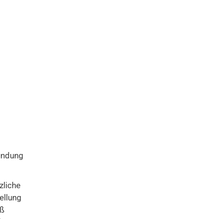
ündung
zliche
tellung
ß