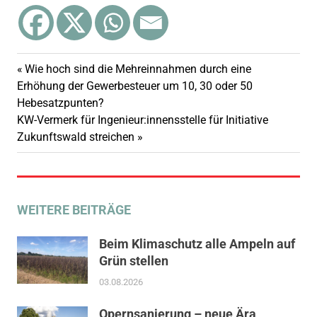
Vorheriger
Wie hoch sind die Mehreinnahmen durch eine
Beitragsnavigation
Beitrag:
Erhöhung der Gewerbesteuer um 10, 30 oder 50
Hebesatzpunten?
Nächster
KW-Vermerk für Ingenieur:innensstelle für Initiative
Beitrag:
Zukunftswald streichen
WEITERE BEITRÄGE
Beim Klimaschutz alle Ampeln auf
Grün stellen
03.08.2026
Opernsanierung – neue Ära