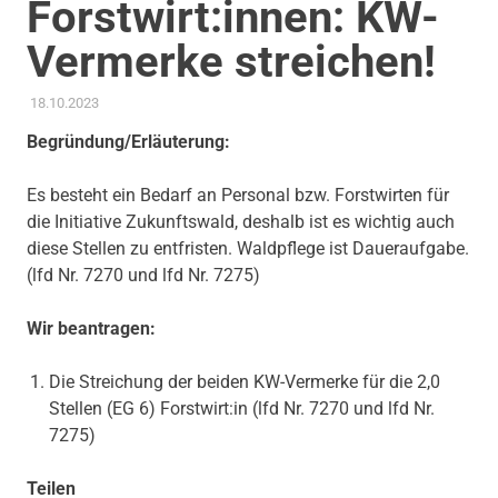
Forstwirt:innen: KW-
Vermerke streichen!
18.10.2023
ADMIN
AKTUELLES
,
ANTRAG / ANFRAGE
,
GEMEINDERAT
,
STADT ALS
ARBEITGEBERIN
,
THEMEN
,
UMWELT, KLIMA & ENERGIE
Begründung/Erläuterung:
Es besteht ein Bedarf an Personal bzw. Forstwirten für
die Initiative Zukunftswald, deshalb ist es wichtig auch
diese Stellen zu entfristen. Waldpflege ist Daueraufgabe.
(lfd Nr. 7270 und lfd Nr. 7275)
Wir beantragen:
Die Streichung der beiden KW-Vermerke für die 2,0
Stellen (EG 6) Forstwirt:in (lfd Nr. 7270 und lfd Nr.
7275)
Teilen