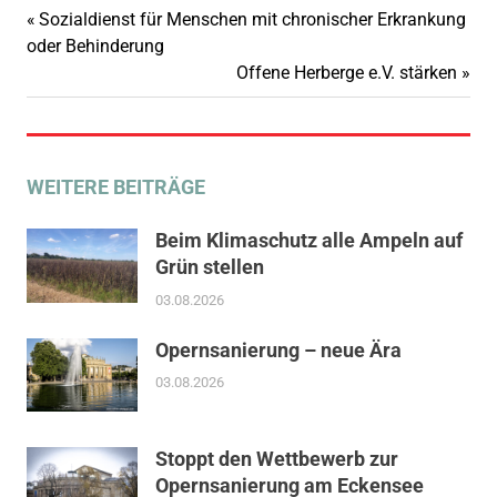
Vorheriger
Sozialdienst für Menschen mit chronischer Erkrankung
Beitragsnavigation
Beitrag:
oder Behinderung
Nächster
Offene Herberge e.V. stärken
Beitrag:
WEITERE BEITRÄGE
Beim Klimaschutz alle Ampeln auf
Grün stellen
03.08.2026
Opernsanierung – neue Ära
03.08.2026
Stoppt den Wettbewerb zur
Opernsanierung am Eckensee