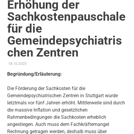
Erhöhung der
Sachkostenpauschale
für die
Gemeindepsychiatris
chen Zentren
18.10.2023
ADMIN
AKTUELLES
,
ANTRAG / ANFRAGE
,
GEMEINDERAT
,
GESUNDHEIT UND PFLEGE
,
KOMMUNALE FINANZEN
,
Begründung/Erläuterung:
SOZIALE SICHERUNG & TEILHABE
,
THEMEN
Die Förderung der Sachkosten für die
Gemeindepsychiatrischen Zentren in Stuttgart wurde
letztmals vor fünf Jahren erhöht. Mittlerweile sind durch
die massive Inflation und gesetzlichen
Rahmenbedingungen die Sachkosten erheblich
angestiegen. Auch muss dem Fachkräftemangel
Rechnung getragen werden, deshalb muss über