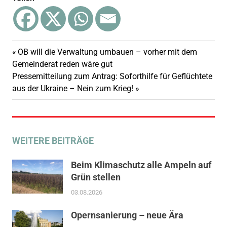
Vorheriger
OB will die Verwaltung umbauen – vorher mit dem
Beitragsnavigation
Beitrag:
Gemeinderat reden wäre gut
Nächster
Pressemitteilung zum Antrag: Soforthilfe für Geflüchtete
Beitrag:
aus der Ukraine – Nein zum Krieg!
WEITERE BEITRÄGE
Beim Klimaschutz alle Ampeln auf
Grün stellen
03.08.2026
Opernsanierung – neue Ära