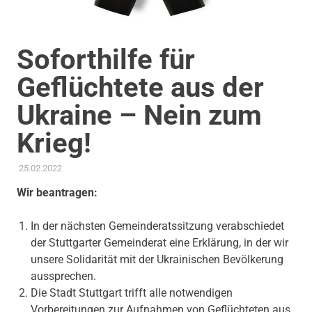
Soforthilfe für
Geflüchtete aus der
Ukraine – Nein zum
Krieg!
25.02.2022
ADMIN
AKTUELLES
,
ANTRAG / ANFRAGE
,
GEMEINDERAT
Wir beantragen:
In der nächsten Gemeinderatssitzung verabschiedet
der Stuttgarter Gemeinderat eine Erklärung, in der wir
unsere Solidarität mit der Ukrainischen Bevölkerung
aussprechen.
Die Stadt Stuttgart trifft alle notwendigen
Vorbereitungen zur Aufnahmen von Geflüchteten aus