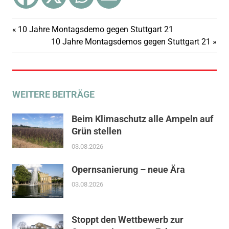
Vorheriger
10 Jahre Montagsdemo gegen Stuttgart 21
Beitragsnavigation
Beitrag:
Nächster
10 Jahre Montagsdemos gegen Stuttgart 21
Beitrag:
WEITERE BEITRÄGE
Beim Klimaschutz alle Ampeln auf
Grün stellen
03.08.2026
Opernsanierung – neue Ära
03.08.2026
Stoppt den Wettbewerb zur