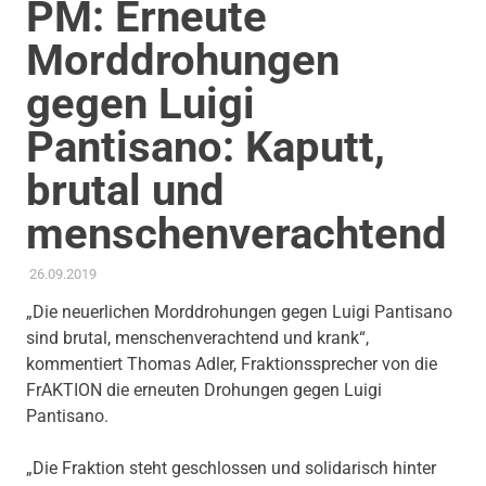
PM: Erneute
Morddrohungen
gegen Luigi
Pantisano: Kaputt,
brutal und
menschenverachtend
26.09.2019
ADMIN
AKTUELLES
,
FEUERWEHR
,
GLEICHSTELLUNG UND VIELFALT
,
PRESSE
,
PRESSEMITTEILUNG
,
THEMEN
„Die neuerlichen Morddrohungen gegen Luigi Pantisano
sind brutal, menschenverachtend und krank“,
kommentiert Thomas Adler, Fraktionssprecher von die
FrAKTION die erneuten Drohungen gegen Luigi
Pantisano.
„Die Fraktion steht geschlossen und solidarisch hinter