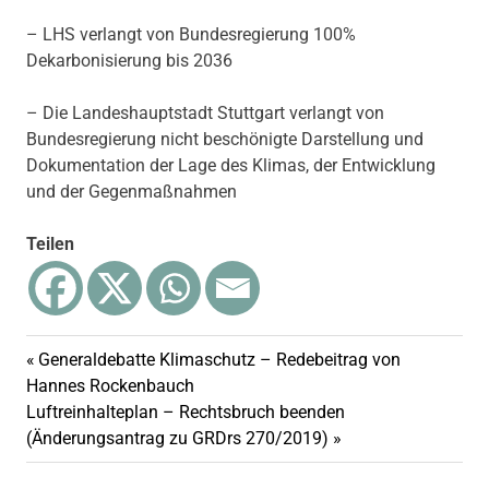
– LHS verlangt von Bundesregierung 100%
Dekarbonisierung bis 2036
– Die Landeshauptstadt Stuttgart verlangt von
Bundesregierung nicht beschönigte Darstellung und
Dokumentation der Lage des Klimas, der Entwicklung
und der Gegenmaßnahmen
Teilen
Heißzeit
Vorheriger
Generaldebatte Klimaschutz – Redebeitrag von
Beitragsnavigation
Klimanotstand
Beitrag:
Hannes Rockenbauch
Nächster
Luftreinhalteplan – Rechtsbruch beenden
Klimawandel
Beitrag:
(Änderungsantrag zu GRDrs 270/2019)