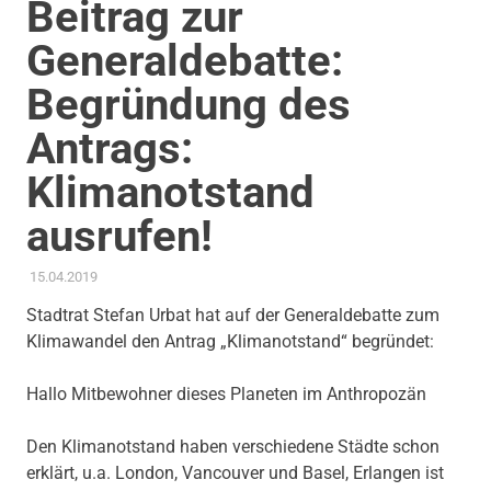
Beitrag zur
Generaldebatte:
Begründung des
Antrags:
Klimanotstand
ausrufen!
15.04.2019
ADMIN
AKTUELLES
,
GEMEINDERAT
,
THEMEN
,
UMWELT, KLIMA &
ENERGIE
Stadtrat Stefan Urbat hat auf der Generaldebatte zum
Klimawandel den Antrag „Klimanotstand“ begründet:
Hallo Mitbewohner dieses Planeten im Anthropozän
Den Klimanotstand haben verschiedene Städte schon
erklärt, u.a. London, Vancouver und Basel, Erlangen ist