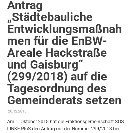
Antrag
„Städtebauliche
Entwicklungsmaßnah
men für die EnBW-
Areale Hackstraße
und Gaisburg“
(299/2018) auf die
Tagesordnung des
Gemeinderats setzen
20.12.2018
ADMIN
AKTUELLES
,
ANTRAG / ANFRAGE
,
GEMEINDERAT
,
STADTENTWICKLUNG
,
THEMEN
,
UMWELT, KLIMA & ENERGIE
,
Am 1. Oktober 2018 hat die Fraktionsgemeinschaft SÖS
WOHNEN
LINKE PluS den Antrag mit der Nummer 299/2018 bei