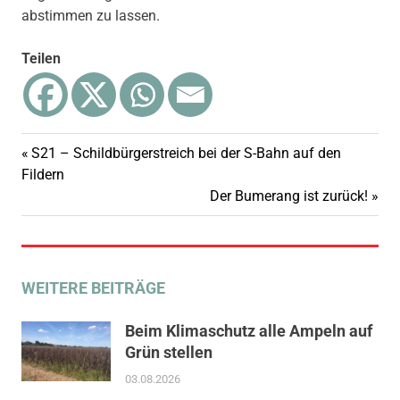
abstimmen zu lassen.
Teilen
Vorheriger
S21 – Schildbürgerstreich bei der S-Bahn auf den
Beitragsnavigation
Beitrag:
Fildern
Nächster
Der Bumerang ist zurück!
Beitrag:
WEITERE BEITRÄGE
Beim Klimaschutz alle Ampeln auf
Grün stellen
03.08.2026