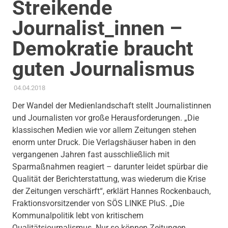
Streikende
Journalist_innen –
Demokratie braucht
guten Journalismus
04.04.2018
ADMIN
AKTUELLES
,
PRESSE
,
PRESSEMITTEILUNG
,
THEMEN
,
TRANSPARENZ & BETEILIGUNG
Der Wandel der Medienlandschaft stellt Journalistinnen
und Journalisten vor große Herausforderungen. „Die
klassischen Medien wie vor allem Zeitungen stehen
enorm unter Druck. Die Verlagshäuser haben in den
vergangenen Jahren fast ausschließlich mit
Sparmaßnahmen reagiert – darunter leidet spürbar die
Qualität der Berichterstattung, was wiederum die Krise
der Zeitungen verschärft“, erklärt Hannes Rockenbauch,
Fraktionsvorsitzender von SÖS LINKE PluS. „Die
Kommunalpolitik lebt von kritischem
Qualitätsjournalismus. Nur so können Zeitungen