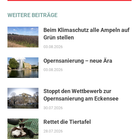
IU
WEITERE BEITRÄGE
Klinikum
Kostensteigerung
Beim Klimaschutz alle Ampeln auf
Neuordnung
Grün stellen
Personalschlüssel
03.08.2026
politische
Opernsanierung – neue Ära
Verantwortung
03.08.2026
Schmitz
Verwaltungsspitze
Stoppt den Wettbewerb zur
Opernsanierung am Eckensee
30.07.2026
Rettet die Tiertafel
28.07.2026