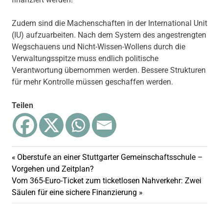
Zudem sind die Machenschaften in der International Unit
(IU) aufzuarbeiten. Nach dem System des angestrengten
Wegschauens und Nicht-Wissen-Wollens durch die
Verwaltungsspitze muss endlich politische
Verantwortung übernommen werden. Bessere Strukturen
für mehr Kontrolle müssen geschaffen werden.
Teilen
Bauplanung
Vorheriger
Oberstufe an einer Stuttgarter Gemeinschaftsschule –
Beitragsnavigation
Klinikum
Beitrag:
Vorgehen und Zeitplan?
Baupreissteigerung
Nächster
Vom 365-Euro-Ticket zum ticketlosen Nahverkehr: Zwei
Beitrag:
Säulen für eine sichere Finanzierung
Bauprogrammänderung
International
Unit