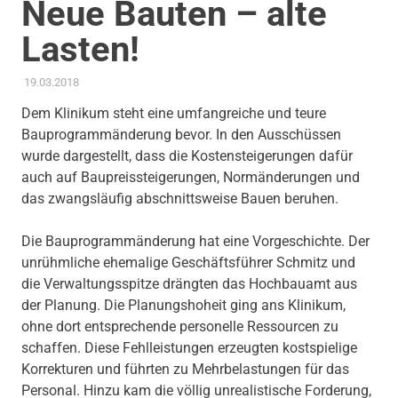
Neue Bauten – alte
Lasten!
19.03.2018
ADMIN
AKTUELLES
,
AMTSBLATT-BEITRAG
,
GESUNDHEIT UND
PFLEGE
,
THEMEN
Dem Klinikum steht eine umfangreiche und teure
Bauprogrammänderung bevor. In den Ausschüssen
wurde dargestellt, dass die Kostensteigerungen dafür
auch auf Baupreissteigerungen, Normänderungen und
das zwangsläufig abschnittsweise Bauen beruhen.
Die Bauprogrammänderung hat eine Vorgeschichte. Der
unrühmliche ehemalige Geschäftsführer Schmitz und
die Verwaltungsspitze drängten das Hochbauamt aus
der Planung. Die Planungshoheit ging ans Klinikum,
ohne dort entsprechende personelle Ressourcen zu
schaffen. Diese Fehlleistungen erzeugten kostspielige
Korrekturen und führten zu Mehrbelastungen für das
Personal. Hinzu kam die völlig unrealistische Forderung,