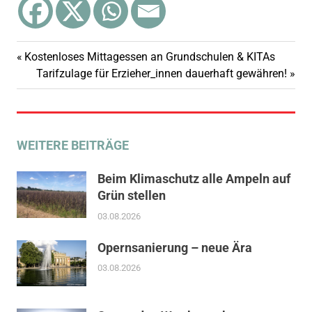
Vorheriger
Kostenloses Mittagessen an Grundschulen & KITAs
Beitragsnavigation
Beitrag:
Nächster
Tarifzulage für Erzieher_innen dauerhaft gewähren!
Beitrag:
WEITERE BEITRÄGE
Beim Klimaschutz alle Ampeln auf
Grün stellen
03.08.2026
Opernsanierung – neue Ära
03.08.2026