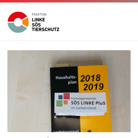
Fraktion
Die
Website
Linke
Zum
der
Inhalt
Fraktion
SÖS
Die
springen
Linke
SÖS
Tierschutz
Tierschutz
im
Gemeinderat
Stuttgart