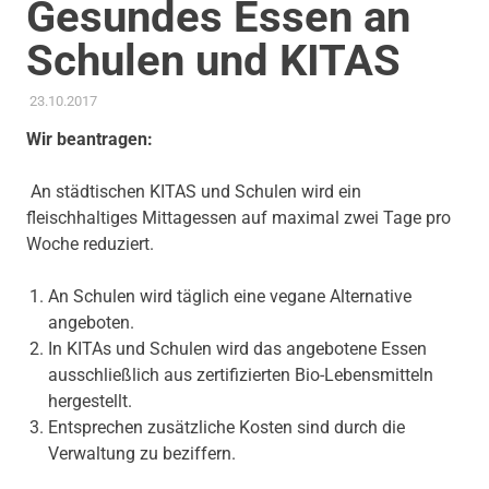
Gesundes Essen an
Schulen und KITAS
23.10.2017
ADMIN
AKTUELLES
,
ANTRAG / ANFRAGE
,
GEMEINDERAT
,
GESUNDHEIT UND PFLEGE
,
KINDER JUGEND BILDUNG
,
Wir beantragen:
THEMEN
An städtischen KITAS und Schulen wird ein
fleischhaltiges Mittagessen auf maximal zwei Tage pro
Woche reduziert.
An Schulen wird täglich eine vegane Alternative
angeboten.
In KITAs und Schulen wird das angebotene Essen
ausschließlich aus zertifizierten Bio-Lebensmitteln
hergestellt.
Entsprechen zusätzliche Kosten sind durch die
Verwaltung zu beziffern.