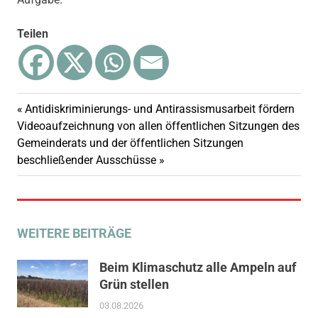
Teilen
Vorheriger
Antidiskriminierungs- und Antirassismusarbeit fördern
Beitragsnavigation
Nächster
Beitrag:
Videoaufzeichnung von allen öffentlichen Sitzungen des
Beitrag:
Gemeinderats und der öffentlichen Sitzungen
beschließender Ausschüsse
WEITERE BEITRÄGE
Beim Klimaschutz alle Ampeln auf
Grün stellen
03.08.2026