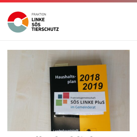
Fraktion
Die
Website
Linke
Zum
der
Inhalt
Fraktion
SÖS
Die
springen
Linke
SÖS
Tierschutz
Tierschutz
im
Gemeinderat
Stuttgart