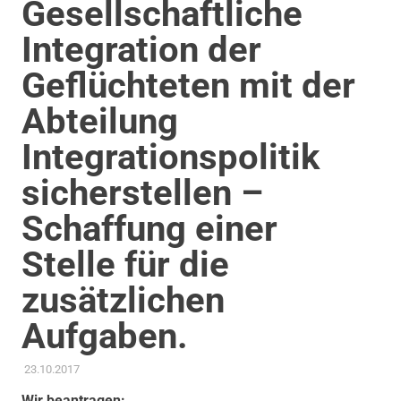
Gesellschaftliche
Integration der
Geflüchteten mit der
Abteilung
Integrationspolitik
sicherstellen –
Schaffung einer
Stelle für die
zusätzlichen
Aufgaben.
23.10.2017
ADMIN
ANTRAG / ANFRAGE
,
GEMEINDERAT
,
GLEICHSTELLUNG UND
VIELFALT
,
STADT ALS ARBEITGEBERIN
,
THEMEN
Wir beantragen: