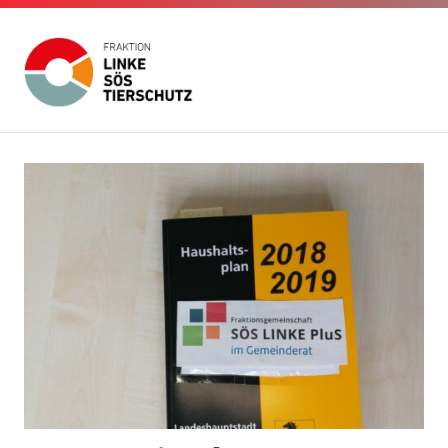
Fraktion
Die
Website
Linke
Zum
der
Inhalt
Fraktion
SÖS
Die
springen
Linke
SÖS
Tierschutz
Tierschutz
im
Gemeinderat
Stuttgart