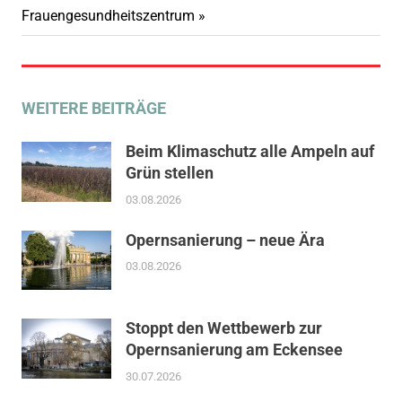
Beitrag:
Frauengesundheitszentrum
WEITERE BEITRÄGE
Beim Klimaschutz alle Ampeln auf
Grün stellen
03.08.2026
Opernsanierung – neue Ära
03.08.2026
Stoppt den Wettbewerb zur
Opernsanierung am Eckensee
30.07.2026