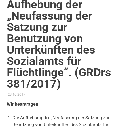
Aufhebung der
„Neufassung der
Satzung zur
Benutzung von
Unterkünften des
Sozialamts für
Flüchtlinge“. (GRDrs
381/2017)
23.10.2017
ADMIN
AKTUELLES
,
GEMEINDERAT
,
GLEICHSTELLUNG UND VIELFALT
,
SOZIALE SICHERUNG & TEILHABE
,
THEMEN
,
WOHNEN
Wir beantragen:
Die Aufhebung der „Neufassung der Satzung zur
Benutzung von Unterkünften des Sozialamts für