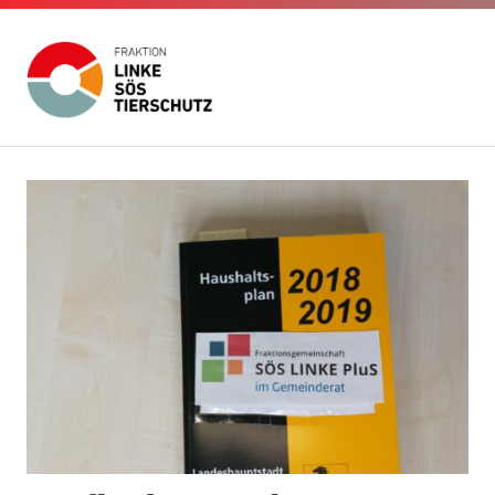
Fraktion
Die
Website
Linke
Zum
der
Inhalt
Fraktion
SÖS
Die
springen
Linke
SÖS
Tierschutz
Tierschutz
im
Gemeinderat
Stuttgart