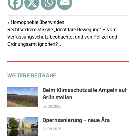
Vorheriger
Homophobie überwinden
Beitragsnavigation
Nächster
Beitrag:
Rechtsextremistische „Identitäre Bewegung“ – vom
Beitrag:
Verfassungsschutz beobachtet und von Polizei und
Ordnungsamt ignoriert?
WEITERE BEITRÄGE
Beim Klimaschutz alle Ampeln auf
Grün stellen
03.08.2026
Opernsanierung – neue Ära
03.08.2026