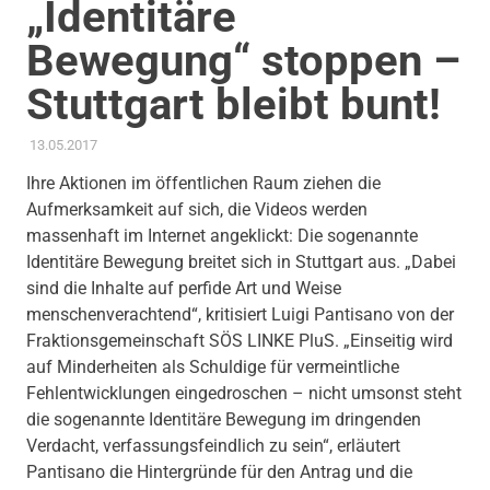
„Identitäre
Bewegung“ stoppen –
Stuttgart bleibt bunt!
13.05.2017
ADMIN
AKTUELLES
,
FEUERWEHR
,
GLEICHSTELLUNG UND VIELFALT
,
PRESSE
,
PRESSEMITTEILUNG
,
THEMEN
Ihre Aktionen im öffentlichen Raum ziehen die
Aufmerksamkeit auf sich, die Videos werden
massenhaft im Internet angeklickt: Die sogenannte
Identitäre Bewegung breitet sich in Stuttgart aus. „Dabei
sind die Inhalte auf perfide Art und Weise
menschenverachtend“, kritisiert Luigi Pantisano von der
Fraktionsgemeinschaft SÖS LINKE PluS. „Einseitig wird
auf Minderheiten als Schuldige für vermeintliche
Fehlentwicklungen eingedroschen – nicht umsonst steht
die sogenannte Identitäre Bewegung im dringenden
Verdacht, verfassungsfeindlich zu sein“, erläutert
Pantisano die Hintergründe für den Antrag und die