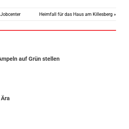
Nächster
Jobcenter
Heimfall für das Haus am Killesberg
Beitrag:
Ampeln auf Grün stellen
 Ära