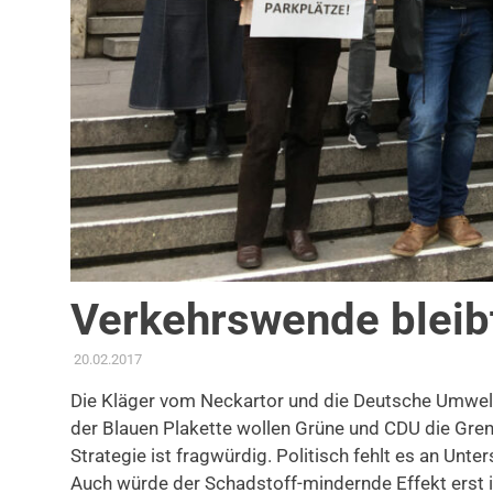
Verkehrswende bleib
20.02.2017
ADMIN
AKTUELLES
,
AMTSBLATT-BEITRAG
,
MOBILITÄT & VER
Die Kläger vom Neckartor und die Deutsche Umwelt
der Blauen Plakette wollen Grüne und CDU die Grenz
Strategie ist fragwürdig. Politisch fehlt es an Un
Auch würde der Schadstoff-mindernde Effekt erst in