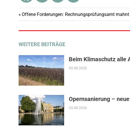
Vorheriger
Offene Forderungen: Rechnungsprüfungsamt mahnt 
Beitragsnavigation
Beitrag:
WEITERE BEITRÄGE
Beim Klimaschutz alle 
03.08.2026
Opernsanierung – neue
03.08.2026