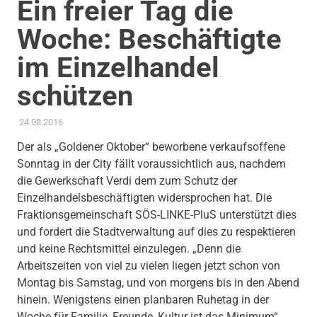
Ein freier Tag die
Woche: Beschäftigte
im Einzelhandel
schützen
24.08.2016
ADMIN
AKTUELLES
,
PRESSEMITTEILUNG
Der als „Goldener Oktober“ beworbene verkaufsoffene
Sonntag in der City fällt voraussichtlich aus, nachdem
die Gewerkschaft Verdi dem zum Schutz der
Einzelhandelsbeschäftigten widersprochen hat. Die
Fraktionsgemeinschaft SÖS-LINKE-PluS unterstützt dies
und fordert die Stadtverwaltung auf dies zu respektieren
und keine Rechtsmittel einzulegen. „Denn die
Arbeitszeiten von viel zu vielen liegen jetzt schon von
Montag bis Samstag, und von morgens bis in den Abend
hinein. Wenigstens einen planbaren Ruhetag in der
Woche für Familie, Freunde, Kultur ist das Minimum“,