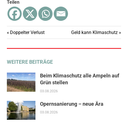
Teilen
Vorheriger
Nächster
Doppelter Verlust
Geld kann Klimaschutz
Beitragsnavigation
Beitrag:
Beitrag:
WEITERE BEITRÄGE
Beim Klimaschutz alle Ampeln auf
Grün stellen
03.08.2026
Opernsanierung – neue Ära
03.08.2026