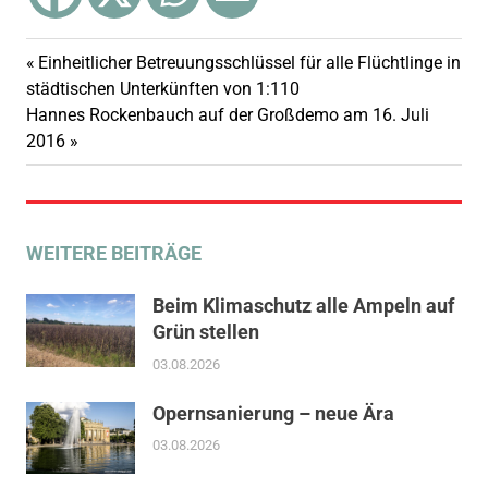
Vorheriger
Einheitlicher Betreuungsschlüssel für alle Flüchtlinge in
Beitragsnavigation
Beitrag:
städtischen Unterkünften von 1:110
Nächster
Hannes Rockenbauch auf der Großdemo am 16. Juli
Beitrag:
2016
WEITERE BEITRÄGE
Beim Klimaschutz alle Ampeln auf
Grün stellen
03.08.2026
Opernsanierung – neue Ära
03.08.2026