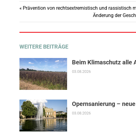
Vorheriger
Prävention von rechtsextremistisch und rassistisch mo
Beitragsnavigation
Beitrag:
Nächster
Änderung der Gesch
Beitrag:
WEITERE BEITRÄGE
Beim Klimaschutz alle 
03.08.2026
Opernsanierung – neue
03.08.2026