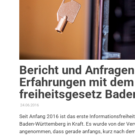
Bericht und Anfragen
Erfahrungen mit dem
freiheitsgesetz Bad
24.06.2016
ADMIN
AKTUELLES
,
ANTRAG / ANFRAGE
Seit Anfang 2016 ist das erste Informationsfreih
Baden-Württemberg in Kraft. Es wurde von der Ver
angenommen, dass gerade anfangs, kurz nach dem I