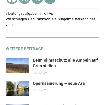
Bürgerbeteiligung
Vorheriger
Leitungsaufgaben in KITAs
Beitragsnavigation
Stuttgart21
Nächster
Beitrag:
Wir schlagen Gari Pavkovic als Bürgermeisterkandidat
Beitrag:
vor
Verkehr
WEITERE BEITRÄGE
Beim Klimaschutz alle Ampeln auf
Grün stellen
03.08.2026
Opernsanierung – neue Ära
03.08.2026