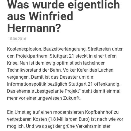
Was wurde eigentlich
aus Winfried
Hermann?
15.06.2016
ADMIN
AKTUELLES
,
PROJEKT S 21
Kostenexplosion, Bauzeitverlängerung, Streitereien unter
den Projektpartnern: Stuttgart 21 steckt in einer tiefen
Krise. Nun ist dem ewig optimistisch lächelnden
Technikvorstand der Bahn, Volker Kefer, das Lachen
vergangen. Damit ist das Desaster um die
Informationspolitik bezüglich Stuttgart 21 offenkundig.
Das ehemals „bestgeplante Projekt“ steht damit einmal
mehr vor einer ungewissen Zukunft.
Ein Umstieg auf einen modernisierten Kopfbahnhof zu
vertretbaren Kosten (1,8 Milliarden Euro) ist nach wie vor
möglich. Und was sagt der grüne Verkehrsminister