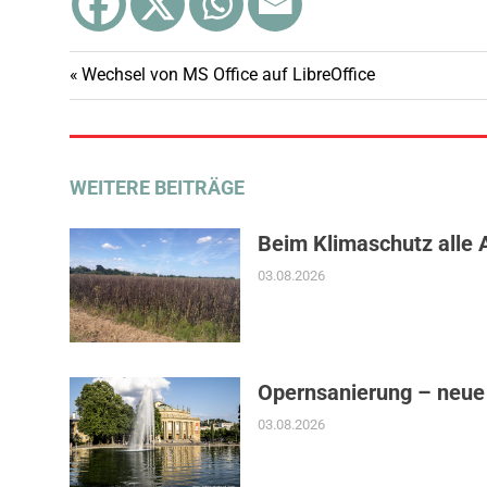
Haushalt
Vorheriger
Wechsel von MS Office auf LibreOffice
Beitragsnavigation
Jugendliche
Beitrag:
Kinder
WEITERE BEITRÄGE
Beim Klimaschutz alle 
03.08.2026
Opernsanierung – neue
03.08.2026