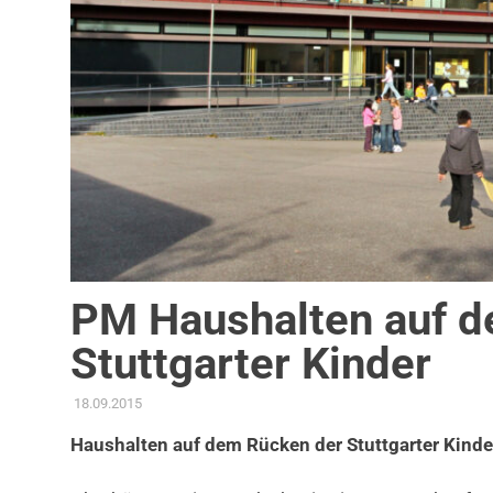
PM Haushalten auf d
Stuttgarter Kinder
18.09.2015
ADMIN
AKTUELLES
,
KOMMUNALE FINANZEN
,
PRESSEMITTEI
Haushalten auf dem Rücken der Stuttgarter Kinder