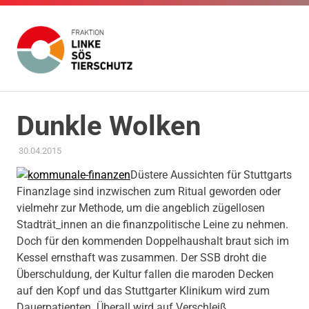
Fraktion
Die
Website
Linke
Zum
der
Inhalt
Fraktion
Dunkle Wolken
SÖS
Die
springen
Linke
30.04.2015
ADMIN
AMTSBLATT-BEITRAG
,
KOMMUNALE FINANZEN
SÖS
Tierschutz
Tierschutz
Düstere Aussichten für Stuttgarts
im
Finanzlage sind inzwischen zum Ritual geworden oder
Gemeinderat
vielmehr zur Methode, um die angeblich zügellosen
Stuttgart
Stadträt_innen an die finanzpolitische Leine zu nehmen.
Doch für den kommenden Doppelhaushalt braut sich im
Kessel ernsthaft was zusammen. Der SSB droht die
Überschuldung, der Kultur fallen die maroden Decken
auf den Kopf und das Stuttgarter Klinikum wird zum
Dauerpatienten. Überall wird auf Verschleiß