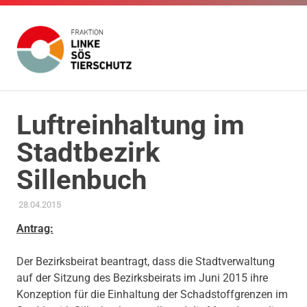
Fraktion
Die
Website
Linke
Zum
der
Inhalt
Fraktion
Luftreinhaltung im
SÖS
Die
springen
Stadtbezirk
Linke
SÖS
Tierschutz
Sillenbuch
Tierschutz
im
Gemeinderat
28.04.2015
ADMIN
UMWELT, KLIMA & ENERGIE
Stuttgart
Antrag:
Der Bezirksbeirat beantragt, dass die Stadtverwaltung
auf der Sitzung des Bezirksbeirats im Juni 2015 ihre
Konzeption für die Einhaltung der Schadstoffgrenzen im