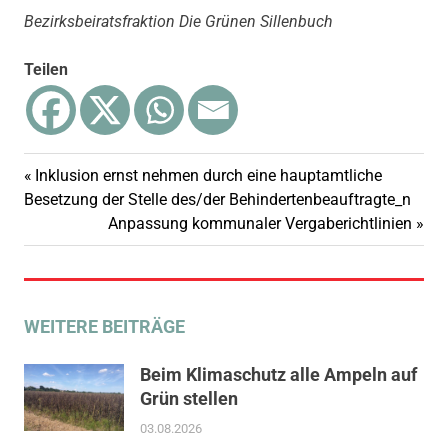
Bezirksbeiratsfraktion Die Grünen Sillenbuch
Teilen
Gesundheit
Vorheriger
Inklusion ernst nehmen durch eine hauptamtliche
Beitragsnavigation
Luftreinhaltung
Beitrag:
Besetzung der Stelle des/der Behindertenbeauftragte_n
Nächster
Anpassung kommunaler Vergaberichtlinien
Sillenbuch
Beitrag:
WEITERE BEITRÄGE
Beim Klimaschutz alle Ampeln auf
Grün stellen
03.08.2026