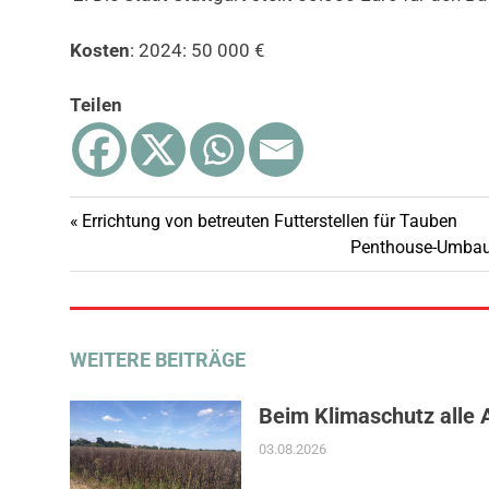
Kosten
: 2024: 50 000 €
Teilen
Vorheriger
Errichtung von betreuten Futterstellen für Tauben
Beitragsnavigation
Beitrag:
Nächster
Penthouse-Umbau –
Beitrag:
WEITERE BEITRÄGE
Beim Klimaschutz alle 
03.08.2026