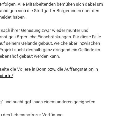
 erfolgen. Alle Mitarbeitenden bemühen sich dabei um
rkundigen sich die Stuttgarter Bürger:innen über den
meldet haben.
d nach ihrer Genesung zwar wieder munter und
onstige körperliche Einschränkungen. Für diese Fälle
re auf seinem Gelände gebaut, welche aber inzwischen
-Projekt sucht deshalb ganz dringend ein Gelände im
 Lebenshof gebaut werden kann.
tseite die Voliere in Bonn bzw. die Auffangstation in
ndorte/
erg“ und sucht ggf. nach einem anderen geeigneten
Bau des Lebenshofs zur Verfügung.