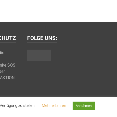
SCHUTZ
FOLGE UNS:
die
Facebook
Youtube
inke SÖS
der
rAKTION.
Verfügung zu stellen.
Mehr erfahren
Annehmen