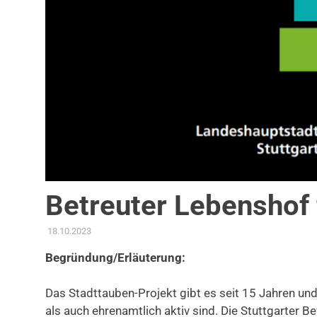
Betreuter Lebenshof 
18.10.2023
ADMIN
AKTUELLES
,
ANTRAG / ANFRAGE
,
GEMEINDERAT
,
KOM
Begründung/Erläuterung:
Das Stadttauben-Projekt gibt es seit 15 Jahren und 
als auch ehrenamtlich aktiv sind. Die Stuttgarter B