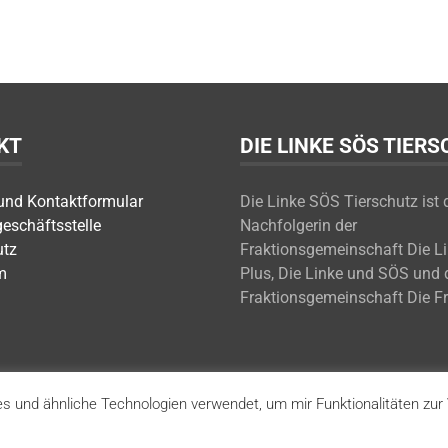
KT
DIE LINKE SÖS TIER
 und Kontaktformular
Die Linke SÖS Tierschutz ist 
geschäftsstelle
Nachfolgerin der
utz
Fraktionsgemeinschaft Die L
m
Plus, Die Linke und SÖS und 
Fraktionsgemeinschaft Die F
s und ähnliche Technologien verwendet, um mir Funktionalitäten zur 