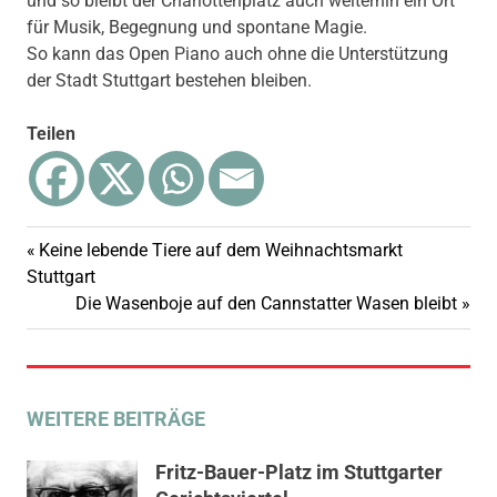
und so bleibt der Charlottenplatz auch weiterhin ein Ort
für Musik, Begegnung und spontane Magie.
So kann das Open Piano auch ohne die Unterstützung
der Stadt Stuttgart bestehen bleiben.
Teilen
Vorheriger
Keine lebende Tiere auf dem Weihnachtsmarkt
Beitragsnavigation
Beitrag:
Stuttgart
Nächster
Die Wasenboje auf den Cannstatter Wasen bleibt
Beitrag:
WEITERE BEITRÄGE
Fritz-Bauer-Platz im Stuttgarter