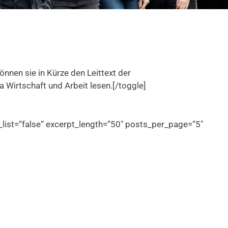
können sie in Kürze den Leittext der
irtschaft und Arbeit lesen.[/toggle]
list=“false“ excerpt_length=“50″ posts_per_page=“5″