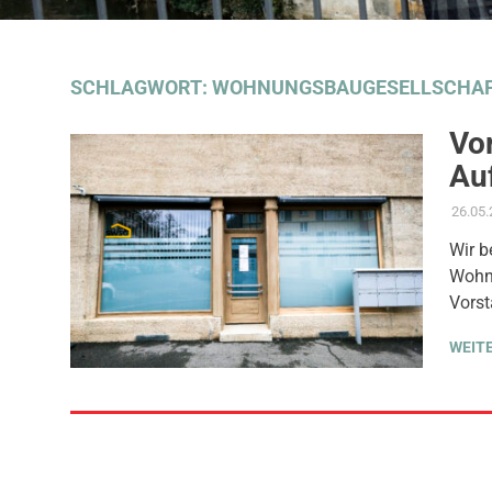
SCHLAGWORT:
WOHNUNGSBAUGESELLSCHA
Vor
Au
26.05
Wir b
Wohn
Vorst
WEIT