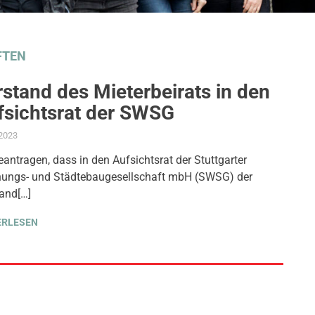
FTEN
stand des Mieterbeirats in den
fsichtsrat der SWSG
.2023
ADMIN
AKTUELLES
,
ANTRAG / ANFRAGE
,
GEMEINDERAT
,
THEMEN
,
WOHNEN
eantragen, dass in den Aufsichtsrat der Stuttgarter
ungs- und Städtebaugesellschaft mbH (SWSG) der
and[…]
ERLESEN