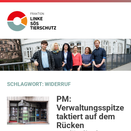
Fraktion
Die
Website
Linke
Zum
der
Inhalt
Fraktion
SÖS
Die
springen
Linke
SÖS
Tierschutz
Tierschutz
im
SCHLAGWORT:
WIDERRUF
Gemeinderat
Stuttgart
PM:
Verwaltungsspitze
taktiert auf dem
Rücken