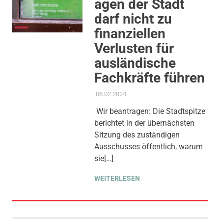
agen der Stadt
darf nicht zu
finanziellen
Verlusten für
ausländische
Fachkräfte führen
06.02.2024
ADMIN
AKTUELLES
,
ANTRAG /
ANFRAGE
,
GEMEINDERAT
,
Wir beantragen: Die Stadtspitze
GESUNDHEIT UND PFLEGE
,
berichtet in der übernächsten
GLEICHSTELLUNG UND
VIELFALT
,
KINDER JUGEND
Sitzung des zuständigen
BILDUNG
,
KOMMUNALE
Ausschusses öffentlich, warum
FINANZEN
,
SOZIALE SICHERUNG
sie[…]
& TEILHABE
,
STADT ALS
ARBEITGEBERIN
,
THEMEN
WEITERLESEN