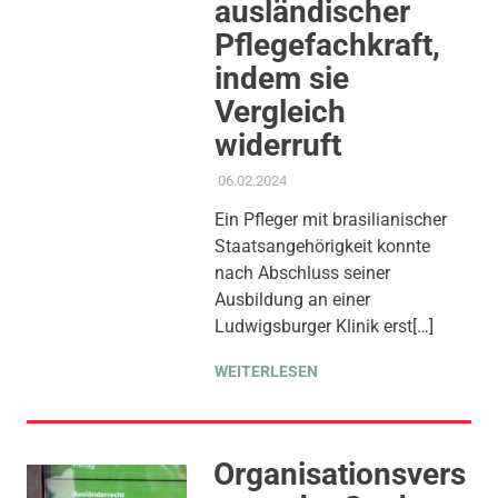
ausländischer
Pflegefachkraft,
indem sie
Vergleich
widerruft
06.02.2024
ADMIN
AKTUELLES
,
GESUNDHEIT UND
PFLEGE
,
GLEICHSTELLUNG UND
Ein Pfleger mit brasilianischer
VIELFALT
,
KINDER JUGEND
Staatsangehörigkeit konnte
BILDUNG
,
KOMMUNALE
FINANZEN
,
PRESSE
,
nach Abschluss seiner
PRESSEMITTEILUNG
,
SOZIALE
Ausbildung an einer
SICHERUNG & TEILHABE
,
STADT
Ludwigsburger Klinik erst[…]
ALS ARBEITGEBERIN
,
THEMEN
WEITERLESEN
Organisationsvers