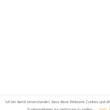
Ich bin damit einverstanden, dass diese Webseite Cookies und ä
Funktionalitäten zur Verfügung zu stellen.
Mehr e