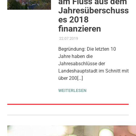
am Fluss aus dem
Jahresüberschuss
es 2018
finanzieren
22.07.2019
ADMIN
AKTUELLES
,
ANTRAG /
ANFRAGE
,
GEMEINDERAT
,
Begründung: Die letzten 10
KOMMUNALE FINANZEN
,
Jahre haben die
KULTUR
,
MOBILITÄT & VERKEHR
,
STADT ALS ARBEITGEBERIN
,
Jahresabschlüsse der
STADTENTWICKLUNG
,
THEMEN
,
Landeshauptstadt im Schnitt mit
UMWELT, KLIMA & ENERGIE
,
über 200[…]
WOHNEN
WEITERLESEN