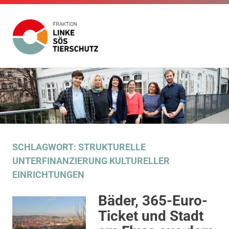
Fraktion
Die
Website
Linke
Zum
der
Inhalt
Fraktion
SÖS
Die
springen
Linke
SÖS
Tierschutz
Tierschutz
im
SCHLAGWORT:
STRUKTURELLE
Gemeinderat
UNTERFINANZIERUNG KULTURELLER
Stuttgart
EINRICHTUNGEN
Bäder, 365-Euro-
Ticket und Stadt