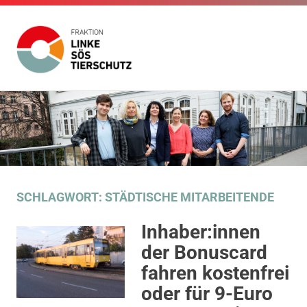
Fraktion
Die
Website
Linke
Zum
der
Inhalt
Fraktion
SÖS
Die
springen
Linke
SÖS
Tierschutz
Tierschutz
im
SCHLAGWORT:
STÄDTISCHE MITARBEITENDE
Gemeinderat
Stuttgart
Inhaber:innen
der Bonuscard
fahren kostenfrei
oder für 9-Euro