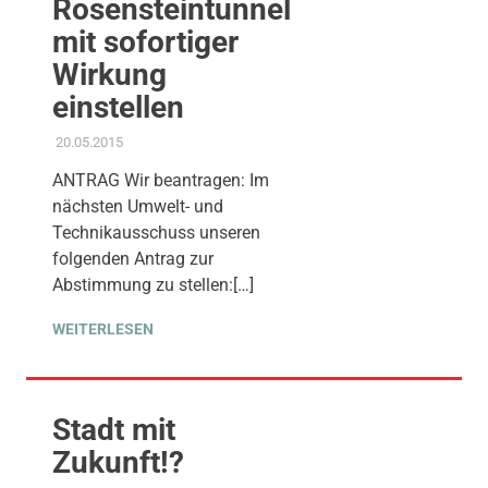
Rosensteintunnel
mit sofortiger
Wirkung
einstellen
20.05.2015
ADMIN
GEMEINDERAT
,
KOMMUNALE FINANZEN
,
PROJEKT S 21
,
STADTENTWICKLUNG
ANTRAG Wir beantragen: Im
nächsten Umwelt- und
Technikausschuss unseren
folgenden Antrag zur
Abstimmung zu stellen:[…]
WEITERLESEN
Stadt mit
Zukunft!?