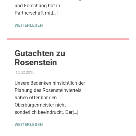
und Forschung hat in
Partnerschaft mit[…]
WEITERLESEN
Gutachten zu
Rosenstein
12.02.2015
ADMIN
AMTSBLATT-BEITRAG
,
PROJEKT S 21
,
STADTENTWICKLUNG
Unsere Bedenken hinsichtlich der
Planung des Rosensteinviertels
haben offenbar den
Oberbürgermeister nicht
sonderlich beeindruckt. Der[…]
WEITERLESEN