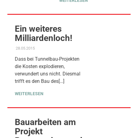
WEITERLESEN
Ein weiteres
Milliardenloch!
28.05.2015
ADMIN
AMTSBLATT-BEITRAG
,
KOMMUNALE FINANZEN
,
PROJEKT S 21
,
STADTENTWICKLUNG
Dass bei Tunnelbau-Projekten
die Kosten explodieren,
verwundert uns nicht. Diesmal
trifft es den Bau des[…]
WEITERLESEN
Bauarbeiten am
Projekt