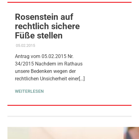
Rosenstein auf
rechtlich sichere
Füße stellen
05.02.2015
ADMIN
GEMEINDERAT
,
PROJEKT S 21
,
STADTENTWICKLUNG
Antrag vom 05.02.2015 Nr.
34/2015 Nachdem im Rathaus
unsere Bedenken wegen der
rechtlichen Unsicherheit einer[…]
WEITERLESEN