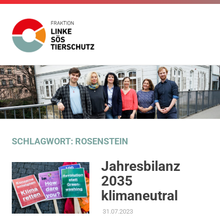
Fraktion
Die
Website
Linke
Zum
der
Inhalt
Fraktion
SÖS
Die
springen
Linke
SÖS
Tierschutz
Tierschutz
im
SCHLAGWORT:
ROSENSTEIN
Gemeinderat
Stuttgart
Jahresbilanz
2035
klimaneutral
31.07.2023
ADMIN
AKTUELLES
,
AMTSBLATT-