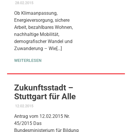
28.02.2015
ADMIN
AMTSBLATT-BEITRAG
,
STADTENTWICKLUNG
,
UMWELT,
KLIMA & ENERGIE
,
WOHNEN
Ob Klimaanpassung,
Energieversorgung, sichere
Arbeit, bezahlbares Wohnen,
nachhaltige Mobilität,
demografischer Wandel und
Zuwanderung – Wie[…]
WEITERLESEN
Zukunftsstadt –
Stuttgart für Alle
12.02.2015
ADMIN
GEMEINDERAT
,
STADTENTWICKLUNG
Antrag vom 12.02.2015 Nr.
45/2015 Das
Bundesministerium für Bildung