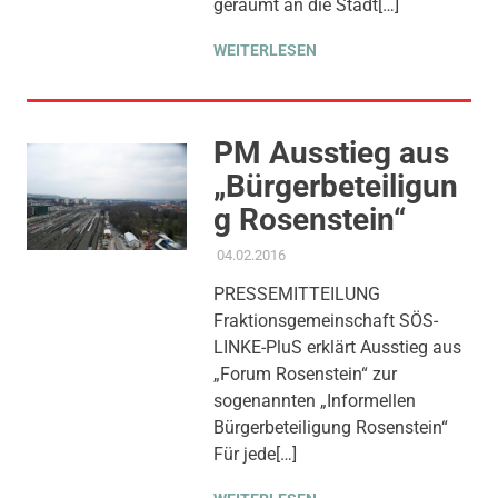
geräumt an die Stadt[…]
WEITERLESEN
PM Ausstieg aus
„Bürgerbeteiligun
g Rosenstein“
04.02.2016
ADMIN
AKTUELLES
,
PRESSEMITTEILUNG
,
PROJEKT
PRESSEMITTEILUNG
S 21
,
THEMEN
Fraktionsgemeinschaft SÖS-
LINKE-PluS erklärt Ausstieg aus
„Forum Rosenstein“ zur
sogenannten „Informellen
Bürgerbeteiligung Rosenstein“
Für jede[…]