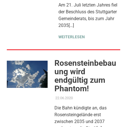
BEITRAG
,
MOBILITÄT &
Am 21. Juli letzten Jahres fiel
VERKEHR
,
der Beschluss des Stuttgarter
STADTENTWICKLUNG
,
THEMEN
,
UMWELT, KLIMA &
Gemeinderats, bis zum Jahr
ENERGIE
2035[…]
WEITERLESEN
Rosensteinbebau
ung wird
endgültig zum
Phantom!
22.06.2020
ADMIN
AKTUELLES
,
AMTSBLATT-
BEITRAG
Die Bahn kündigte an, das
Rosensteingelände erst
zwischen 2035 und 2037