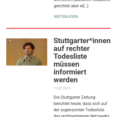
gerichtet aber er[…]
WEITERLESEN
Stuttgarter*innen
auf rechter
Todesliste
müssen
informiert
werden
12.07.2019
ADMIN
AKTUELLES
,
FEUERWEHR
,
PRESSE
,
PRESSEMITTEILUNG
,
Die Stuttgarter Zeitung
THEMEN
berichtet heute, dass sich auf
der sogenannten Todesliste
des rechtsextremen Netzwerks