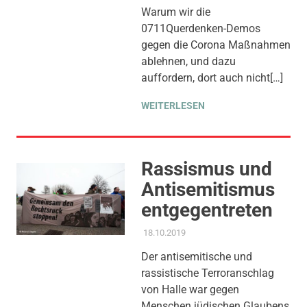
THEMEN
Warum wir die
0711Querdenken-Demos
gegen die Corona Maßnahmen
ablehnen, und dazu
auffordern, dort auch nicht[…]
WEITERLESEN
Rassismus und
Antisemitismus
entgegentreten
18.10.2019
ADMIN
AKTUELLES
,
AMTSBLATT-
BEITRAG
,
FEUERWEHR
,
Der antisemitische und
GLEICHSTELLUNG UND
rassistische Terroranschlag
VIELFALT
,
THEMEN
von Halle war gegen
Menschen jüdischen Glaubens