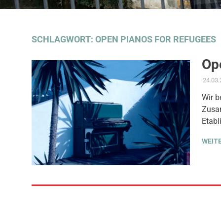
SCHLAGWORT:
OPEN PIANOS FOR REFUGEES
Ope
24.03
Wir b
Zusam
Etabl
WEIT