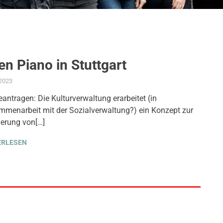
n Piano in Stuttgart
.2023
ADMIN
AKTUELLES
,
ANTRAG / ANFRAGE
,
GEMEINDERAT
,
KULTUR
,
SOZIALE SIC
eantragen: Die Kulturverwaltung erarbeitet (in
menarbeit mit der Sozialverwaltung?) ein Konzept zur
ierung von[…]
ERLESEN