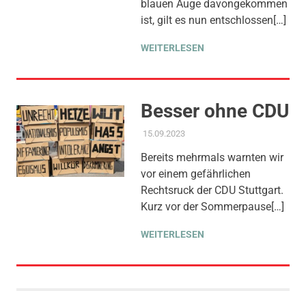
blauen Auge davongekommen
ENERGIE
ist, gilt es nun entschlossen[…]
WEITERLESEN
Besser ohne CDU
15.09.2023
ADMIN
AKTUELLES
,
AMTSBLATT-
BEITRAG
,
GLEICHSTELLUNG
Bereits mehrmals warnten wir
UND VIELFALT
,
THEMEN
vor einem gefährlichen
Rechtsruck der CDU Stuttgart.
Kurz vor der Sommerpause[…]
WEITERLESEN