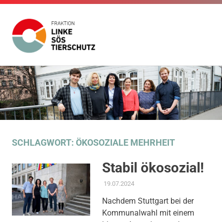
Fraktion
Die
Website
Linke
Zum
der
Inhalt
Fraktion
SÖS
Die
springen
Linke
SÖS
Tierschutz
Tierschutz
im
SCHLAGWORT:
ÖKOSOZIALE MEHRHEIT
Gemeinderat
Stuttgart
Stabil ökosozial!
19.07.2024
ADMIN
AKTUELLES
,
AMTSBLATT-
BEITRAG
,
SOZIALE
Nachdem Stuttgart bei der
SICHERUNG & TEILHABE
,
Kommunalwahl mit einem
STADTENTWICKLUNG
,
THEMEN
,
UMWELT, KLIMA &