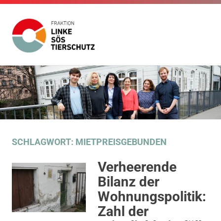
Fraktion
Die
Website
Linke
Zum
der
Inhalt
Fraktion
SÖS
Die
springen
Linke
SÖS
Tierschutz
Tierschutz
im
SCHLAGWORT:
MIETPREISGEBUNDEN
Gemeinderat
Stuttgart
Verheerende
Bilanz der
Wohnungspolitik:
Zahl der