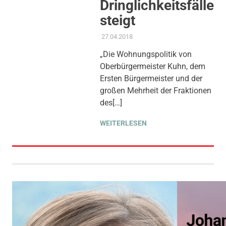
Dringlichkeitsfälle
steigt
27.04.2018
ADMIN
AKTUELLES
,
PRESSE
,
PRESSEMITTEILUNG
,
THEMEN
,
„Die Wohnungspolitik von
WOHNEN
Oberbürgermeister Kuhn, dem
Ersten Bürgermeister und der
großen Mehrheit der Fraktionen
des[…]
WEITERLESEN