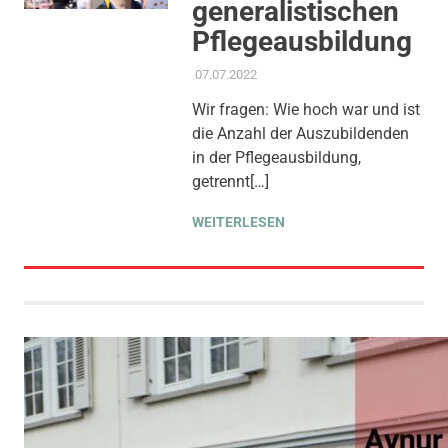
generalistischen
Pflegeausbildung
07.07.2022
ADMIN
AKTUELLES
,
ANTRAG /
ANFRAGE
,
GEMEINDERAT
,
Wir fragen: Wie hoch war und ist
GESUNDHEIT UND PFLEGE
,
die Anzahl der Auszubildenden
STADT ALS ARBEITGEBERIN
,
THEMEN
in der Pflegeausbildung,
getrennt[…]
WEITERLESEN