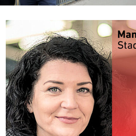
D VIELFALT
,
KOMMUNALE FINANZEN
,
THEMEN