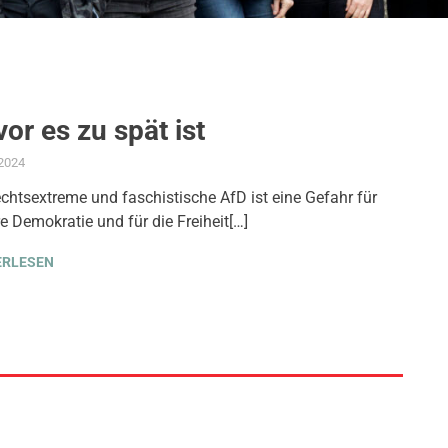
or es zu spät ist
.2024
ADMIN
AKTUELLES
,
AMTSBLATT-BEITRAG
,
GEMEINDERAT
,
GLEICHSTELLUNG UN
echtsextreme und faschistische AfD ist eine Gefahr für
e Demokratie und für die Freiheit[…]
ERLESEN